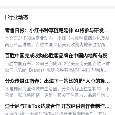
行业动态
零售日报：小红书种草链路延伸 AI将参与研发投放决策
本文汇总多领域商业动态：小红书披露种草商业化及AI
商业产品进展，百胜中国12亿美元收购内地必胜客所有
权，拉卡拉上半年净利同比增191.67%，另有影石拓
百胜中国完成收购必胜客品牌在中国内地所有权
店、咖啡机器人赛道布局、微信功能更新、快手818活
百胜中国宣布，公司已完成以12亿美元向美国百胜环球
动启动等消息。
公司（Yum! Brands）收购必胜客品牌在中国内地所有
权的交易。百胜中国称，交易完成后
分众传媒江南春：出海下一站比的是“人心的算法”
从电梯间到全球城市生活圈，分众传媒正在复制的，不
只是一张屏幕网络，更是一套关于注意力、品牌与增长
的经营逻辑。
迪士尼与TikTok达成合作 开放IP供创作者制作短视频
2026年8月迪士尼与TikTok达成行业首例IP合作，开放