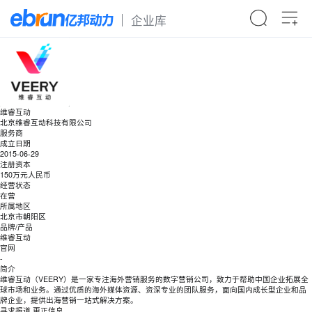
企业库
维睿互动
北京维睿互动科技有限公司
服务商
成立日期
2015-06-29
注册资本
150万元人民币
经营状态
在营
所属地区
北京市朝阳区
品牌/产品
维睿互动
官网
-
简介
维睿互动（VEERY）是一家专注海外营销服务的数字营销公司，致力于帮助中国企业拓展全
球市场和业务。通过优质的海外媒体资源、资深专业的团队服务，面向国内成长型企业和品
牌企业，提供出海营销一站式解决方案。
寻求报道
更正信息