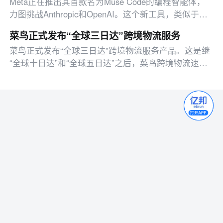
Meta正在推出其首款名为Muse Code的编程智能体，
力图挑战Anthropic和OpenAI。这个新工具，类似于
Anthropic的Claude和OpenAI的Codex助手，使得人们
菜鸟正式发布“全球三日达”跨境物流服务
能够在单一用户界面内更轻松地构建应用程序
菜鸟正式发布“全球三日达”跨境物流服务产品。这是继
“全球十日达”和“全球五日达”之后，菜鸟跨境物流速度
的又一次飞跃，也是菜鸟“全球72小时达”愿景在核心线
路上的率先兑现。据悉