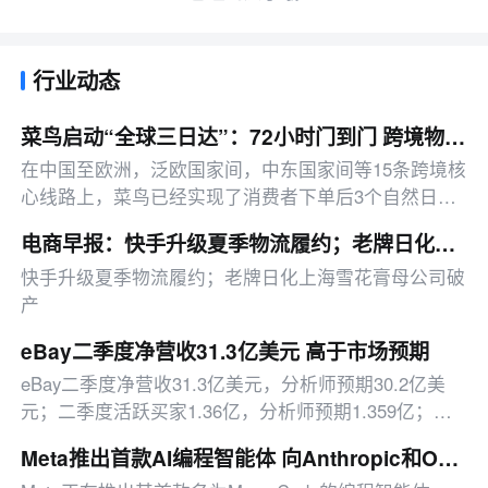
行业动态
菜鸟启动“全球三日达”：72小时门到门 跨境物流时效再提速
在中国至欧洲，泛欧国家间，中东国家间等15条跨境核
心线路上，菜鸟已经实现了消费者下单后3个自然日门
到门送达。
电商早报：快手升级夏季物流履约；老牌日化上海雪花膏母公司破产
快手升级夏季物流履约；老牌日化上海雪花膏母公司破
产
eBay二季度净营收31.3亿美元 高于市场预期
eBay二季度净营收31.3亿美元，分析师预期30.2亿美
元；二季度活跃买家1.36亿，分析师预期1.359亿；二
季度GMV为224亿美元，分析师预期215.7亿美元。公
Meta推出首款AI编程智能体 向Anthropic和OpenAI发起挑战
司预计三季度净营收30.7亿-31.2亿美元