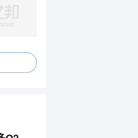
跨境日报：跨境平台多项新政落地 美客多Q2营收同比增50%