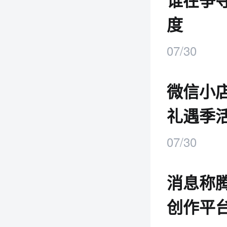
谁在争
度
07/30
微信小店
礼遇季
07/30
消息称腾
创作平台W