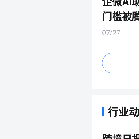
企微AI
门槛被
07/27
行业