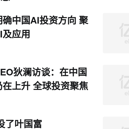
确中国AI投资方向 聚
I及应用
CEO狄澜访谈：在中国
仍在上升 全球投资聚焦
构性趋势
投了叶国富