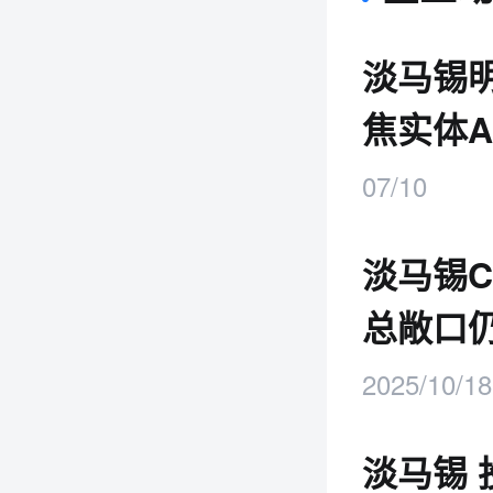
淡马锡明
焦实体A
07/10
淡马锡
总敞口
四大结
2025/10/18
淡马锡 