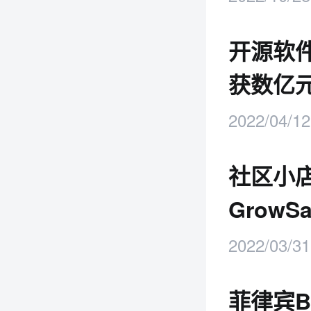
开源软件
获数亿
2022/04/12
社区小
GrowS
融资
2022/03/31
菲律宾B