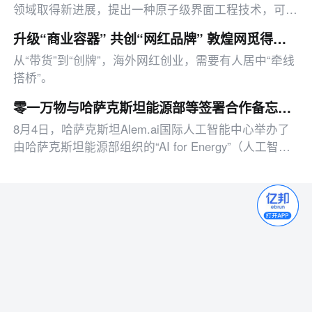
领域取得新进展，提出一种原子级界面工程技术，可在
缩小晶体管尺寸的同时保持高电气性能，有望推动下一
升级“商业容器” 共创“网红品牌” 敦煌网觅得一条供应链出海的新路径
代低功耗半导体技术发展
从“带货”到“创牌”，海外网红创业，需要有人居中“牵线
搭桥”。
零一万物与哈萨克斯坦能源部等签署合作备忘录 以AI智能体推动能源数智化｜FM 01.AI
8月4日，哈萨克斯坦Alem.ai国际人工智能中心举办了
由哈萨克斯坦能源部组织的“AI for Energy”（人工智能
助力能源）行业培训研讨会，聚焦人工智能技术在燃料
与能源综合体中的实际应用。