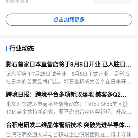
2024/05/28
点击加载更多
行业动态
影石首家日本直营店将于8月8日开业 已入驻日本约1500家线下零售渠道
该旗舰店于7月25日试营业，8月8日正式开业，是影石
在日本的首家品牌门店。影石也将成为首个在日本开设
直营旗舰店的中国影像品牌。
跨境日报：跨境平台多项新政落地 美客多Q2营收同比增50%
本文汇总跨境电商平台最新动态：TikTok Shop美区投
10亿美金扶持新商家，亚马逊出台AI内容新规、升级卖
家工具、推出配送优惠，多平台二季度业绩亮眼。
台积电研发二维晶体管新技术 突破先进半导体材料界面瓶颈
台湾阳明交通大学与台积电企业研发团队在二维半导体