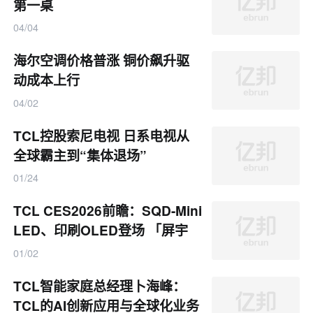
第一桌
04/04
海尔空调价格普涨 铜价飙升驱
动成本上行
04/02
TCL控股索尼电视 日系电视从
全球霸主到“集体退场”
01/24
TCL CES2026前瞻：SQD-Mini
LED、印刷OLED登场 「屏宇
宙」战略落地
01/02
TCL智能家庭总经理卜海峰：
TCL的AI创新应用与全球化业务