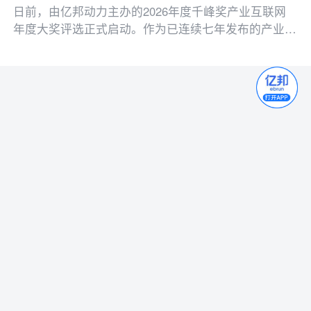
日前，由亿邦动力主办的2026年度千峰奖产业互联网
年度大奖评选正式启动。作为已连续七年发布的产业互
联网领域权威奖项，千峰奖始终秉持第三方公正立场，
致力于发掘和表彰引领产业变革的标杆企业
移动版
电脑版
APP
©2007-
2026 北京亿商联动国际电子商务股份有限公司版权所有