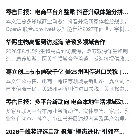
零售日报：电商平台齐整肃 抖音升级体验分拼多多打击虚假宣传
本文汇总多领域商业动态：抖音升级商家体验分规则，
OpenAI联合Jony Ive研发智能音箱2027年面世，宇树科
技IPO发行市值超600亿。
华熙生物高管到访威海 洽谈多领域合作
2026年8月华熙生物高管到访威海，双方就海洋生物制
造、康养旅游、医美等领域合作洽谈，威海将提供政策
支持，华熙将结合当地需求深化合作。
嘉立创上市市值破千亿 美25州叫停进口关税 | 邦小白日报
本文汇总零售、电商、跨境等领域最新动态：嘉立创上
市市值破千亿，美25州起诉叫停进口关税，美团松鼠便
利试水店仓一体，小红书加码本地生活类目。
零售日报：多平台新动向 电商本地生活领域动作集中释放
多家互联网平台布局业务新动作，实体零售、家居、乳
业各有动态，抖音、小红书开展违规内容及黑产治理。
2026千峰奖评选启动 聚焦“模态进化”引领产业互联网新浪潮