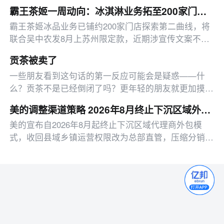
家工具、推出配送优惠，多平台二季度业绩亮眼。
霸王茶姬一周动向：冰淇淋业务拓至200家门店 苏州白兰花限定款将上市
霸王茶姬冰品业务已铺约200家门店探索第二曲线，将
联合吴中农发8月上苏州限定款，近期涉宣传文案不当
争议已收集反馈。
贡茶被卖了
一些朋友看到这句话的第一反应可能会是疑惑——什
么？贡茶不是已经倒闭了吗？更年轻的朋友就更加摸不
着头脑了——贡茶是什么？一种茶叶吗？
美的调整渠道策略 2026年8月终止下沉区域外包模式
美的宣布自2026年8月起终止下沉区域代理商外包模
式，收回县域乡镇运营权限改为总部直管，压缩分销层
级，目前已启动相关人员安置工作。