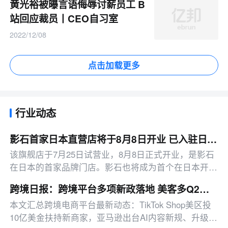
黄光裕被曝言语侮辱讨薪员工 B
站回应裁员丨CEO自习室
2022/12/08
点击加载更多
行业动态
影石首家日本直营店将于8月8日开业 已入驻日本约1500家线下零售渠道
该旗舰店于7月25日试营业，8月8日正式开业，是影石
在日本的首家品牌门店。影石也将成为首个在日本开设
直营旗舰店的中国影像品牌。
跨境日报：跨境平台多项新政落地 美客多Q2营收同比增50%
本文汇总跨境电商平台最新动态：TikTok Shop美区投
10亿美金扶持新商家，亚马逊出台AI内容新规、升级卖