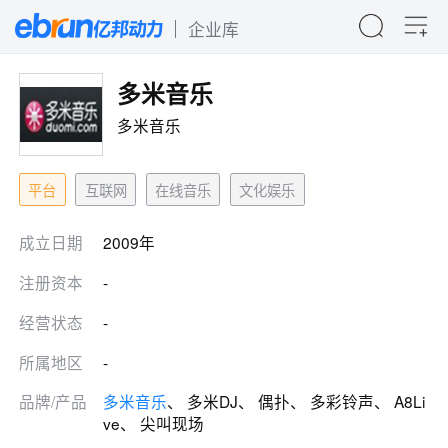
企业库
多米音乐
多米音乐
平台
互联网
在线音乐
文化娱乐
成立日期
2009年
注册资本
-
经营状态
-
所属地区
-
品牌/产品
多米音乐
、 多米DJ、 偶扑、 多彩铃声、 A8Li
ve、 尖叫现场