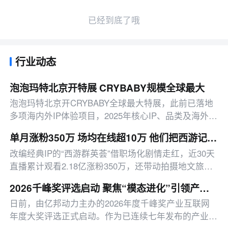
已经到底了哦
行业动态
泡泡玛特北京开特展 CRYBABY规模全球最大
泡泡玛特北京开CRYBABY全球最大特展，此前已落地
多项海内外IP体验项目，2025年核心IP、品类及海外业
务营收均大幅增长，近期还斩获多项行业荣誉。
单月涨粉350万 场均在线超10万 他们把西游记演成了“打工人团建”
改编经典IP的“西游群英荟”借职场化剧情走红，近30天
直播累计观看2.18亿涨粉350万，还带动拍摄地文旅出
圈，主创称将守创作底线致敬经典。
2026千峰奖评选启动 聚焦“模态进化”引领产业互联网新浪潮
日前，由亿邦动力主办的2026年度千峰奖产业互联网
年度大奖评选正式启动。作为已连续七年发布的产业互