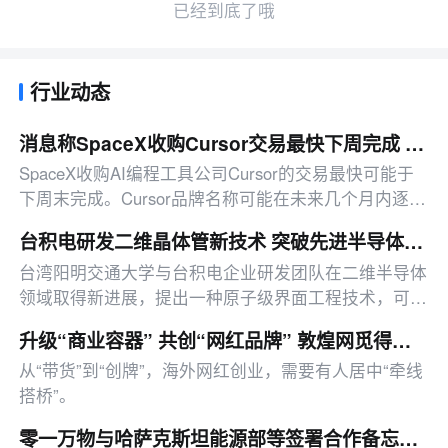
已经到底了哦
行业动态
消息称SpaceX收购Cursor交易最快下周完成 新产品或启用Grok品牌
SpaceX收购AI编程工具公司Cursor的交易最快可能于
下周末完成。Cursor品牌名称可能在未来几个月内逐步
退出，新产品或采用其他品牌名称。据悉
台积电研发二维晶体管新技术 突破先进半导体材料界面瓶颈
台湾阳明交通大学与台积电企业研发团队在二维半导体
领域取得新进展，提出一种原子级界面工程技术，可在
缩小晶体管尺寸的同时保持高电气性能，有望推动下一
升级“商业容器” 共创“网红品牌” 敦煌网觅得一条供应链出海的新路径
代低功耗半导体技术发展
从“带货”到“创牌”，海外网红创业，需要有人居中“牵线
搭桥”。
零一万物与哈萨克斯坦能源部等签署合作备忘录 以AI智能体推动能源数智化｜FM 01.AI