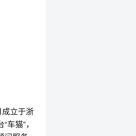
月成立于浙
“车猫”，