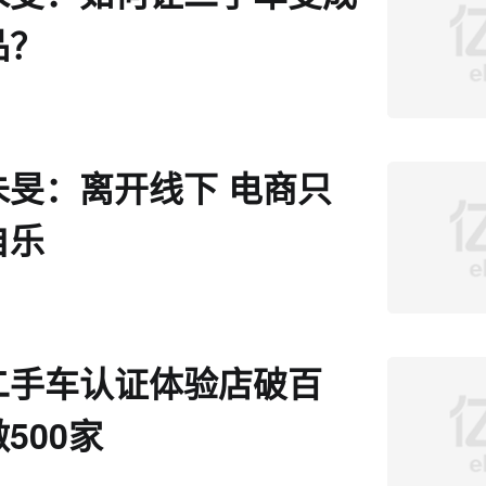
品？
朱旻：离开线下 电商只
自乐
二手车认证体验店破百
500家