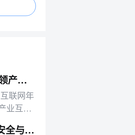
2026千峰奖评选启动 聚焦“模态进化”引领产业互联网新浪潮
业互联网年
产业互联
立场，致
零售日报：外卖平台重新计算配送时间 安全与效率再平衡