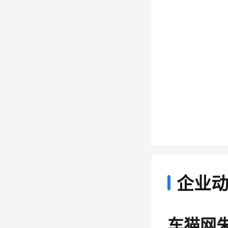
企业
车猫网