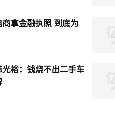
电商拿金融执照 到底为
韩光裕：钱烧不出二手车
碑