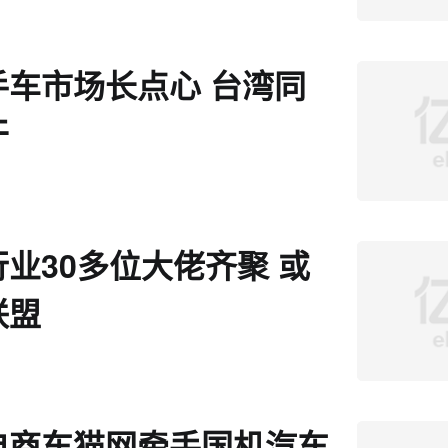
手车市场长点心 台湾同
干
业30多位大佬齐聚 或
联盟
电商车猫网牵手国机汽车