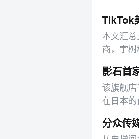
本文汇总
商，宇树
以42.
该旗舰店
在日本的
直营旗舰
从电梯间