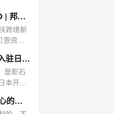
TikTok美区投10亿扶新商 宇树600亿IPO | 邦小白日报
亿扶跨境新
贝恩资本
新动态等。
影石首家日本直营店将于8月8日开业 已入驻日本约1500家线下零售渠道
，是影石
日本开设
分众传媒江南春：出海下一站比的是“人心的算法”
制的，不