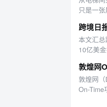
只是一张
的经营逻
本文汇总跨
10亿美
家工具、
敦煌网（
On-T
同步推出