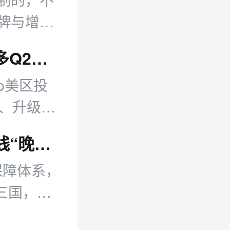
牌与增长
跨境日报：跨境平台多项新政落地 美客多Q2营收同比增50%
op美区投
规、升级卖
眼。
敦煌网On-Time项目扩展至欧洲五国 上线“晚必赔”时效保障
保障体系，
兰三国，并
可通过后