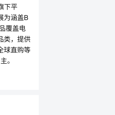
a旗下平
展为涵盖B
商品覆盖电
品类，提供
全球直购等
为主。