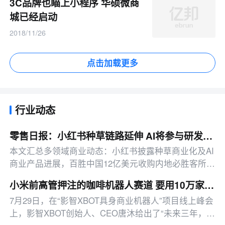
3C品牌也瞄上小程序 华硕微商
城已经启动
2018/11/26
点击加载更多
行业动态
零售日报：小红书种草链路延伸 AI将参与研发投放决策
本文汇总多领域商业动态：小红书披露种草商业化及AI
商业产品进展，百胜中国12亿美元收购内地必胜客所有
权，拉卡拉上半年净利同比增191.67%，另有影石拓
小米前高管押注的咖啡机器人赛道 要用10万家门店PK瑞幸们？
店、咖啡机器人赛道布局、微信功能更新、快手818活
7月29日，在“影智XBOT具身商业机器人”项目线上峰会
动启动等消息。
上，影智XBOT创始人、CEO唐沐给出了“未来三年，国