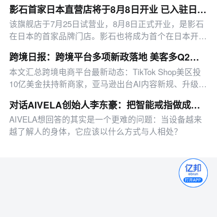
内将至少涌现10万家机器人咖啡小店”的预估，这一数
影石首家日本直营店将于8月8日开业 已入驻日本约1500家线下零售渠道
字是瑞幸与库迪国内在营门店数量总和的两倍。
该旗舰店于7月25日试营业，8月8日正式开业，是影石
在日本的首家品牌门店。影石也将成为首个在日本开设
直营旗舰店的中国影像品牌。
跨境日报：跨境平台多项新政落地 美客多Q2营收同比增50%
本文汇总跨境电商平台最新动态：TikTok Shop美区投
10亿美金扶持新商家，亚马逊出台AI内容新规、升级卖
家工具、推出配送优惠，多平台二季度业绩亮眼。
对话AIVELA创始人李东豪：把智能戒指做成一件“会关心人”的饰品
AIVELA想回答的其实是一个更难的问题：当设备越来
越了解人的身体，它应该以什么方式与人相处？