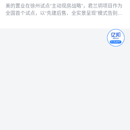
美的置业在徐州试点“主动现房战略”，君兰玥项目作为
停滞的“历史包袱”。
全国首个试点，以“先建后售、全实景呈现”模式告别传
统预售。此举旨在应对市场变化，探索新发展方向。
移动版
电脑版
APP
©2007-
2026 北京亿商联动国际电子商务股份有限公司版权所有