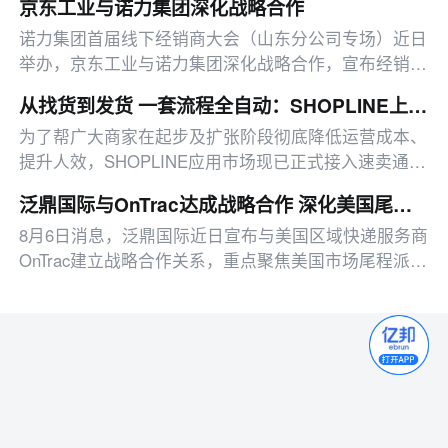
京东工业与诺力集团深化战略合作
ppt、pdf、md等文档格式输入。即日起
诺力集团首届线下经销商大会（山东分公司专场）近日
举办，京东工业与诺力集团深化战略合作，宣布经销商
入驻京东五金城
从找货到发货 一套流程全自动：SHOPLINE上新DSers 解锁跨境Dropshipping新玩法
为了帮广大商家在起步及扩张阶段彻底降低运营成本、
提升人效，SHOPLINE应用市场现已正式接入速卖通
/1688/ Alibaba官方合作伙伴——DSers！
泛鼎国际与OnTrac达成战略合作 深化美国尾程派送能力
8月6日消息，泛鼎国际近日宣布与美国区域快递服务商
OnTrac建立战略合作关系，重点聚焦美国市场尾程派送
业务，旨在为跨境出海卖家提供更为稳定的物流履约保
障。