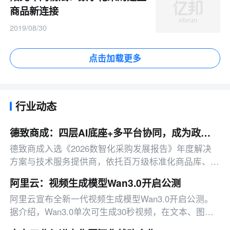
商品新连接
2019/08/30
点击加载更多
行业动态
德致商成：四层AI底座+多平台协同，成为政企数智采购全链路服务商
德致商成入选《2026数智化采购发展报告》年度解决
方案与技术服务提供商，依托百万级标准化商品库、全
域运营服务网络，形成兼具AI智能化、多主体协同、全
阿里云：视频生成模型Wan3.0开启公测
流程管控的综合政企采购解决方案。
阿里云宣布全新一代视频生成模型Wan3.0开启公测。
据介绍，Wan3.0单次可生成30秒视频，在文本、图
片、音频、视频四种基础模态之外首次支持doc、xls、