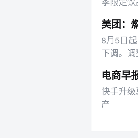
季限定饮
带来一系
美团：燃
8月5日
下调。调
客收取7
取40元
快手升级
产