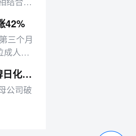
相结合，
42%
续第三个月
位成人旅
人旅客收
电商早报：快手升级夏季物流履约；老牌日化上海雪花膏母公司破产
母公司破