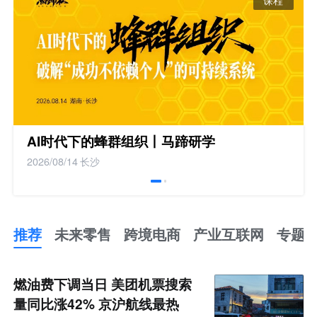
AI时代下的蜂群组织丨马蹄研学
2026/08/14
长沙
推荐
未来零售
跨境电商
产业互联网
专题
推
荐
未
燃油费下调当日 美团机票搜索
来
零
量同比涨42% 京沪航线最热
售