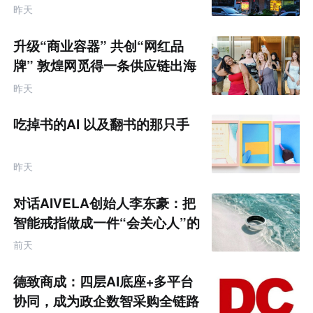
跨
昨天
境
电
商
升级“商业容器” 共创“网红品
产
业
牌” 敦煌网觅得一条供应链出海
互
的新路径
联
昨天
网
专
题
吃掉书的AI 以及翻书的那只手
昨天
对话AIVELA创始人李东豪：把
智能戒指做成一件“会关心人”的
饰品
前天
德致商成：四层AI底座+多平台
协同，成为政企数智采购全链路