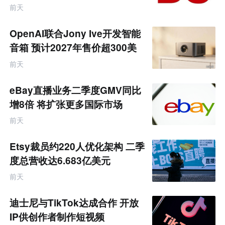
服务商
前天
OpenAI联合Jony Ive开发智能
音箱 预计2027年售价超300美
元
前天
eBay直播业务二季度GMV同比
增8倍 将扩张更多国际市场
前天
Etsy裁员约220人优化架构 二季
度总营收达6.683亿美元
前天
迪士尼与TikTok达成合作 开放
IP供创作者制作短视频