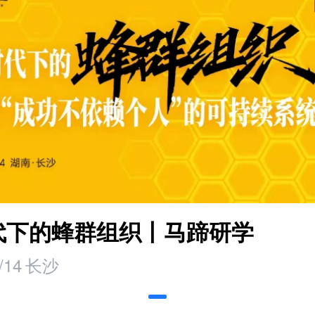
时代下的蜂群组织丨马蹄研学
/14
长沙