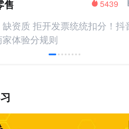
零售
5439
：缺资质 拒开发票统统扣分！抖
商家体验分规则
学习