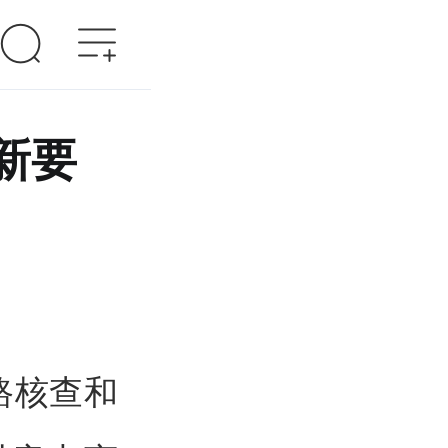
新要
路核查和