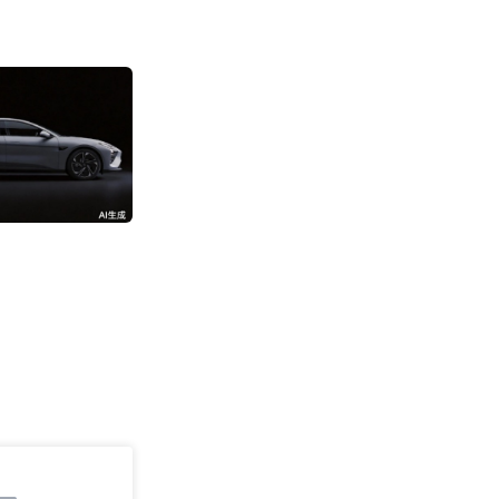
消息称阿里成立“
部”
3192