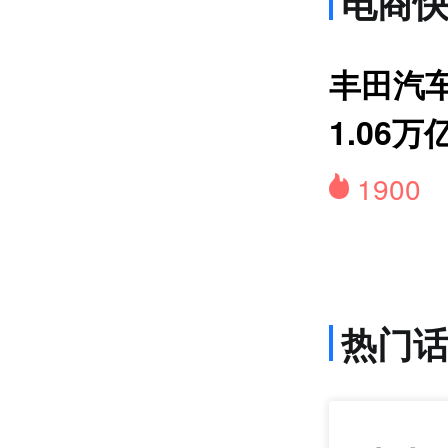
电商
上
丰田汽
1.06万
1900
热门