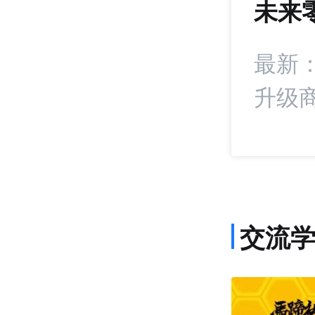
未来
972
+15
统扣分！抖音电商
最新
升级
交流
课程