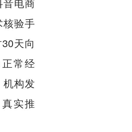
抖音电商
术核验手
30天向
响正常经
、机构发
，真实推