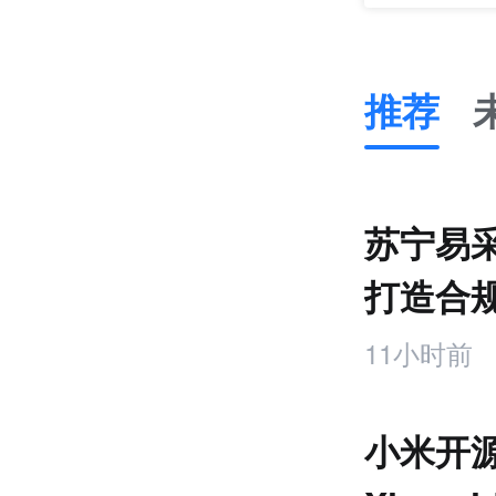
推荐
推
荐
未
苏宁易
来
零
打造合
售
台
跨
11小时前
境
电
商
小米开源
产
业