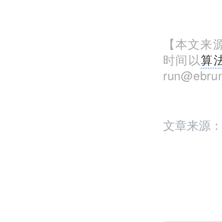
【本文来源
时间以
算
run@eb
文章来源