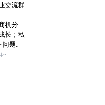
业交流群
商机分
成长；私
下问题。
群~