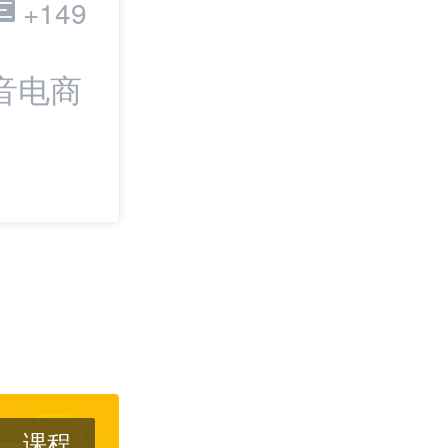
跨境电商
+149
音电商
最新：从找货到
SHOPLINE上新
Dropshipping
课程