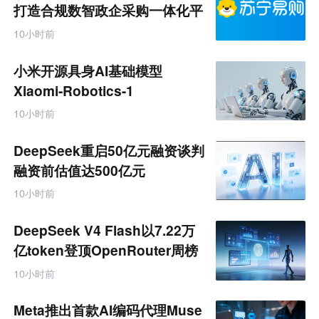
零
打造合规数智政企采购一体化平
售
台
跨
10小时前
境
电
商
小米开源具身AI基础模型
产
业
Xiaomi-Robotics-1
互
联
10小时前
网
专
题
DeepSeek重启50亿元融资谈判
融资前估值达500亿元
10小时前
DeepSeek V4 Flash以7.22万
亿token登顶OpenRouter周榜
10小时前
Meta推出首款AI编码代理Muse