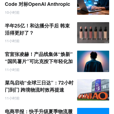
Code 对标OpenAI Anthropic
10小时前
半年25亿！和达播分手后 韩束
活得更好了？
11小时前
官宣张凌赫！产品线集体“焕新”
“国民薯片”可比克按下年轻化加
速键
11小时前
菜鸟启动“全球三日达”：72小时
门到门 跨境物流时效再提速
11小时前
电商早报：快手升级夏季物流履