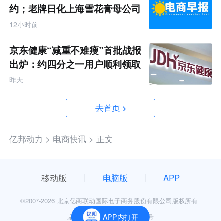
约；老牌日化上海雪花膏母公司
破产
12小时前
京东健康“减重不难瘦”首批战报
出炉：约四分之一用户顺利领取
200元挑战金
昨天
去首页
亿邦动力 >
电商快讯 >
正文
移动版
电脑版
APP
©2007-
2026 北京亿商联动国际电子商务股份有限公司版权所有
京公网安备11010602006906号
APP内打开