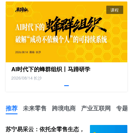
课程
AI时代下的蜂群组织丨马蹄研学
2026/08/14
长沙
推荐
未来零售
跨境电商
产业互联网
专题
推
荐
未
苏宁易采云：依托全零售生态，
来