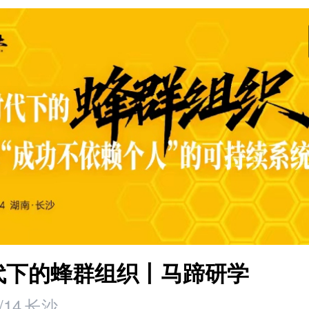
时代下的蜂群组织丨马蹄研学
/14
长沙