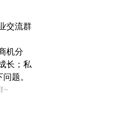
业交流群
商机分
成长；私
下问题。
群~