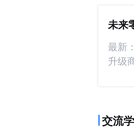
未来
972
+15
统扣分！抖音电商
最新
升级
交流