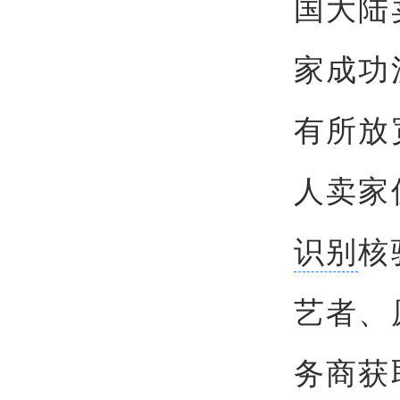
国大陆
家成功
有所放
人卖家
识别
核
艺者、
务商获