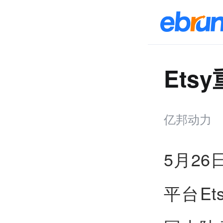
Et
亿邦动力
5月2
平台E