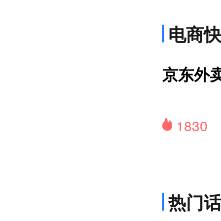
电商
上
京东外卖
1830
热门