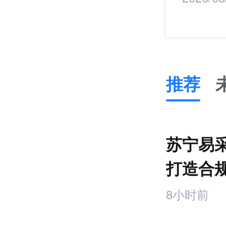
推荐
推
荐
未
苏宁易
来
零
打造合
售
台
跨
8小时前
境
电