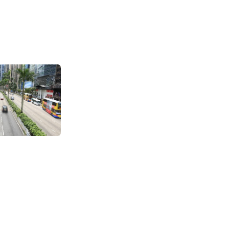
上海交通执法对滴
车平台集中罚款超2
1884