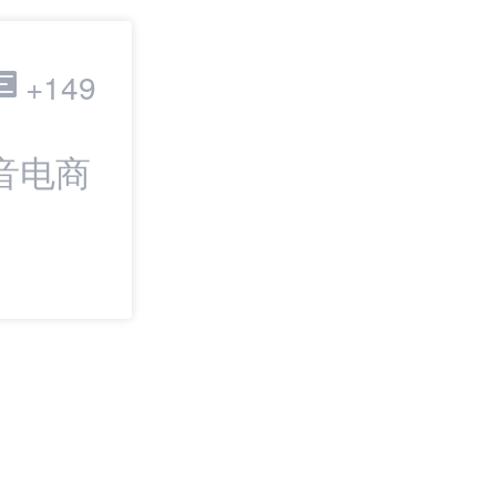
跨境电商
+149
音电商
最新：从找货到
SHOPLINE上新
Dropshipping