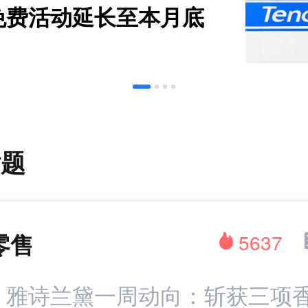
免费活动延长至本月底
话题
零售
5637
：雅诗兰黛一周动向：斩获三项