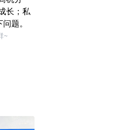
成长；私
下问题。
群~
Wildberries