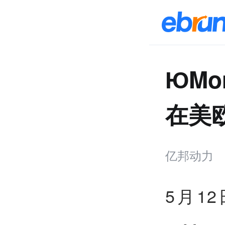
ЮMo
在美
亿邦动力
5月1