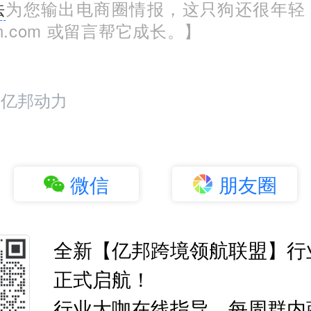
法
为您输出电商圈情报，这只狗还很年轻
run.com 或留言帮它成长。】
：亿邦动力
微信
朋友圈
全新【亿邦跨境领航联盟】行
正式启航！
行业大咖在线指导，每周群内