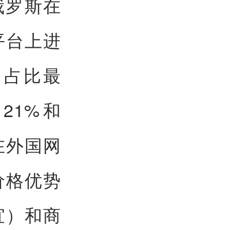
俄罗斯在
平台上进
国占比最
21%和
在外国网
价格优势
宜）和商