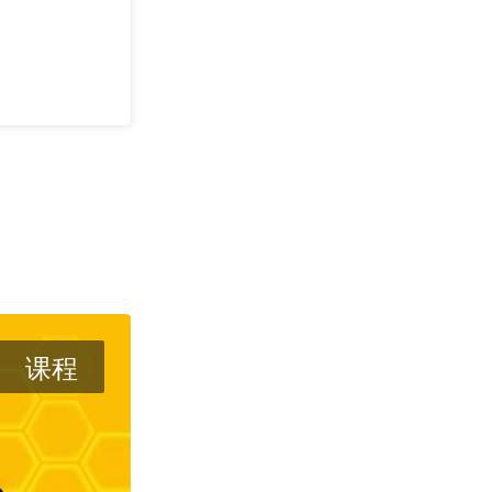
Dream Pair
课程