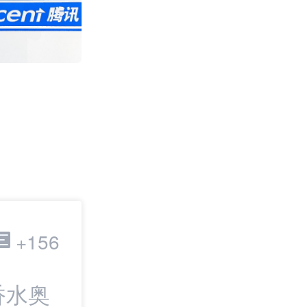
费用大降95% 或
关
2392
跨境电商
+156
香水奥
最新：全球300