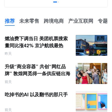
推荐
未来零售
跨境电商
产业互联网
专题
推
荐
未
燃油费下调当日 美团机票搜索
来
零
量同比涨42% 京沪航线最热
售
跨
昨天
境
电
商
升级“商业容器” 共创“网红品
产
业
牌” 敦煌网觅得一条供应链出海
互
的新路径
联
前天
网
专
题
吃掉书的AI 以及翻书的那只手
前天