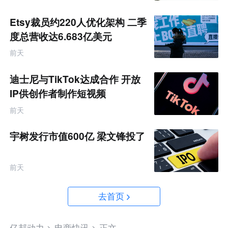
Etsy裁员约220人优化架构 二季
度总营收达6.683亿美元
前天
迪士尼与TikTok达成合作 开放
IP供创作者制作短视频
前天
宇树发行市值600亿 梁文锋投了
前天
去首页
亿邦动力 >
电商快讯 >
正文