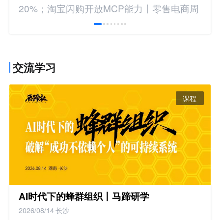
20%；淘宝闪购开放MCP能力丨零售电商周
报
交流学习
课程
AI时代下的蜂群组织丨马蹄研学
2026/08/14
长沙