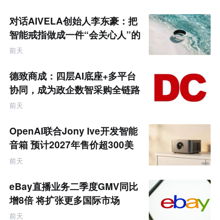
对话AIVELA创始人李东豪：把
智能戒指做成一件“会关心人”的
饰品
前天
德致商成：四层AI底座+多平台
协同，成为政企数智采购全链路
服务商
前天
OpenAI联合Jony Ive开发智能
音箱 预计2027年售价超300美
元
前天
eBay直播业务二季度GMV同比
增8倍 将扩张更多国际市场
前天