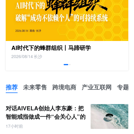
AI时代下的蜂群组织丨马蹄研学
2026/08/14
长沙
推荐
未来零售
跨境电商
产业互联网
专题
推
荐
未
对话AIVELA创始人李东豪：把
来
零
智能戒指做成一件“会关心人”的
售
饰品
跨
17小时前
境
电