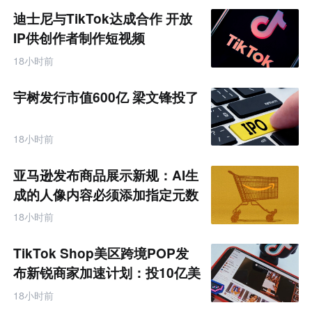
迪士尼与TikTok达成合作 开放
IP供创作者制作短视频
18小时前
宇树发行市值600亿 梁文锋投了
18小时前
亚马逊发布商品展示新规：AI生
成的人像内容必须添加指定元数
据
18小时前
TikTok Shop美区跨境POP发
布新锐商家加速计划：投10亿美
金资源帮扶四类商家
18小时前