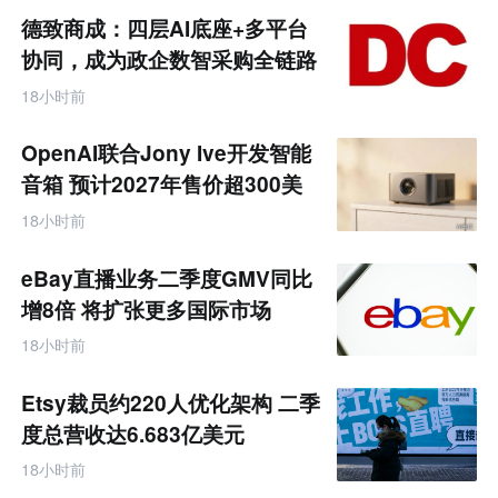
商
德致商成：四层AI底座+多平台
产
业
协同，成为政企数智采购全链路
互
服务商
联
18小时前
网
专
题
OpenAI联合Jony Ive开发智能
音箱 预计2027年售价超300美
元
18小时前
eBay直播业务二季度GMV同比
增8倍 将扩张更多国际市场
18小时前
Etsy裁员约220人优化架构 二季
度总营收达6.683亿美元
18小时前