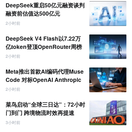
题
DeepSeek重启50亿元融资谈判
融资前估值达500亿元
2小时前
DeepSeek V4 Flash以7.22万
亿token登顶OpenRouter周榜
2小时前
Meta推出首款AI编码代理Muse
Code 对标OpenAI Anthropic
2小时前
菜鸟启动“全球三日达”：72小时
门到门 跨境物流时效再提速
3小时前