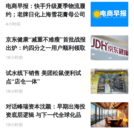
电商早报：快手升级夏季物流履
约；老牌日化上海雪花膏母公司
破产
4小时前
京东健康“减重不难瘦”首批战报
出炉：约四分之一用户顺利领取
200元挑战金
18小时前
试水线下销售 美团松鼠便利试
点“店仓一体”
18小时前
对话峰瑞资本沈颖：早期出海投
资底层逻辑 与下一代全球化品
牌画像
19小时前