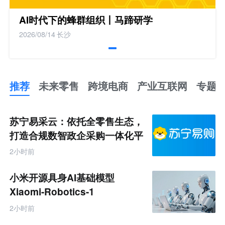
AI时代下的蜂群组织丨马蹄研学
2026/08/14
长沙
推荐
未来零售
跨境电商
产业互联网
专题
推
荐
未
苏宁易采云：依托全零售生态，
来
零
打造合规数智政企采购一体化平
售
台
跨
2小时前
境
电
商
小米开源具身AI基础模型
产
业
Xiaomi-Robotics-1
互
联
2小时前
网
专