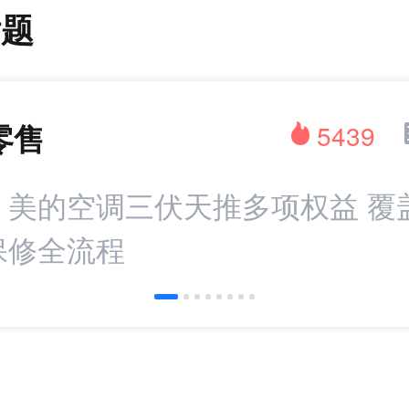
话题
零售
5439
：美的空调三伏天推多项权益 覆
保修全流程