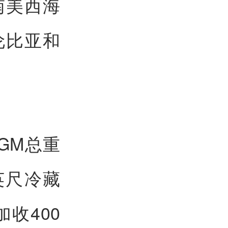
南美西海
伦比亚和
GM总重
英尺冷藏
收400