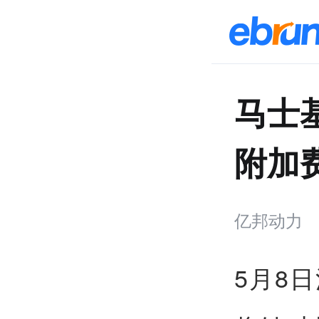
马士
附加
亿邦动力
5月8