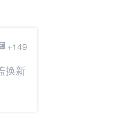
跨境电商
+149
盖换新
最新：eBay Top
升：发货延迟率
90%