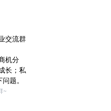
业交流群
商机分
成长；私
下问题。
群~