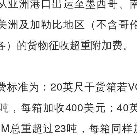
从亚洲港口出运至墨西哥、
美洲及加勒比地区（不含哥
各）的货物征收超重附加费。
费标准为：20英尺干货箱若V
0吨，每箱加收400美元；40
GM总重超过23吨，每箱同样加