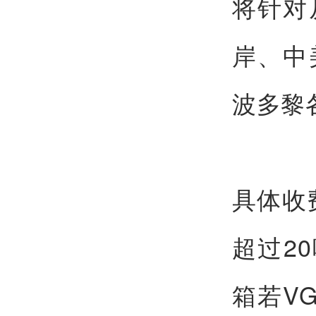
将针对
岸、中
波多黎
具体收
超过2
箱若V