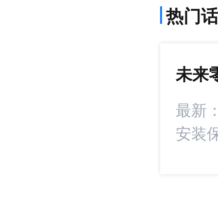
热门
未来
972
+15
统扣分！抖音电商
最新
安装