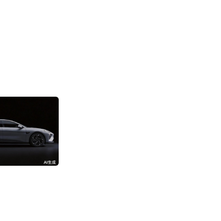
消息称阿里成立“
部”
3192