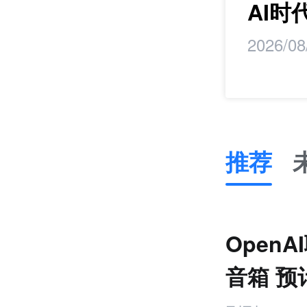
研学
AI
2026/08
推荐
推
荐
未
OpenA
来
零
音箱 预
售
跨