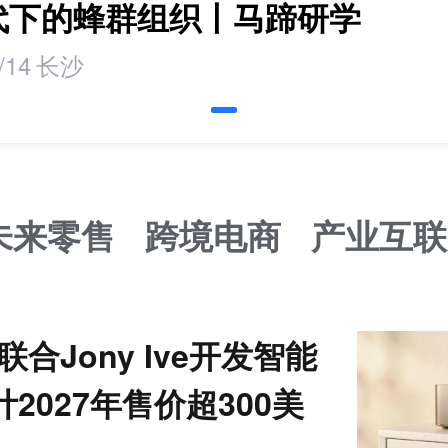
时代下的蜂群组织丨马蹄研学
/14
长沙
未来零售
跨境电商
产业互联
I联合Jony Ive开发智能
计2027年售价超300美