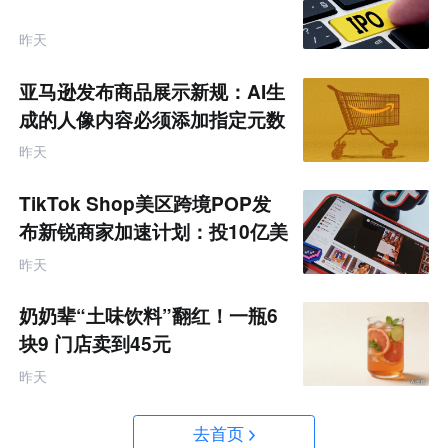
昨天
亚马逊发布商品展示新规：AI生
成的人像内容必须添加指定元数
据
昨天
TikTok Shop美区跨境POP发
布新锐商家加速计划：投10亿美
金资源帮扶四类商家
昨天
奶奶辈“土味饮料”翻红！一瓶6
块9 门店卖到45元
昨天
去首页