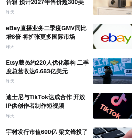
音箱 预计2027年售价超300美
元
昨天
eBay直播业务二季度GMV同比
增8倍 将扩张更多国际市场
昨天
Etsy裁员约220人优化架构 二季
度总营收达6.683亿美元
昨天
迪士尼与TikTok达成合作 开放
IP供创作者制作短视频
昨天
宇树发行市值600亿 梁文锋投了