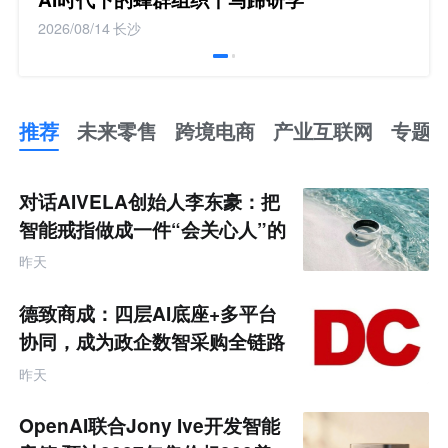
2026/08/14
长沙
推荐
未来零售
跨境电商
产业互联网
专题
推
荐
未
对话AIVELA创始人李东豪：把
来
零
智能戒指做成一件“会关心人”的
售
饰品
跨
昨天
境
电
商
德致商成：四层AI底座+多平台
产
业
协同，成为政企数智采购全链路
互
服务商
联
昨天
网
专
题
OpenAI联合Jony Ive开发智能