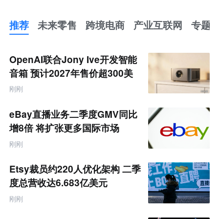
推荐
未来零售
跨境电商
产业互联网
专题
推
荐
未
OpenAI联合Jony Ive开发智能
来
零
音箱 预计2027年售价超300美
售
元
跨
刚刚
境
电
商
eBay直播业务二季度GMV同比
产
业
增8倍 将扩张更多国际市场
互
联
刚刚
网
专
题
Etsy裁员约220人优化架构 二季
度总营收达6.683亿美元
刚刚