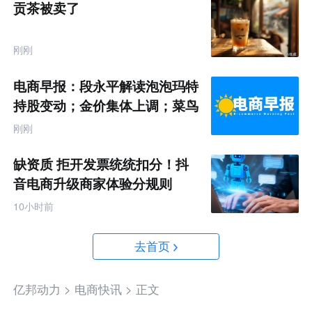
贡茶被卖了
刚刚
电商早报：段永平解读泡泡玛特
持股变动；金价集体上调；菜鸟
推出全球三日达跨境物流
刚刚
缺资质 拒开发票统统扣分！抖
音电商升级商家体验分规则
10小时前
去首页
亿邦动力 >
电商快讯 >
正文