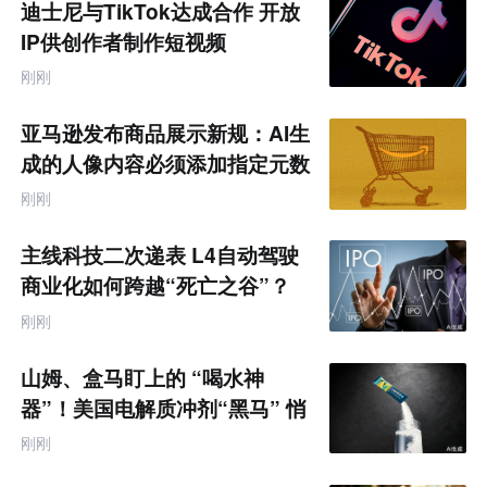
迪士尼与TikTok达成合作 开放
IP供创作者制作短视频
刚刚
亚马逊发布商品展示新规：AI生
成的人像内容必须添加指定元数
据
刚刚
主线科技二次递表 L4自动驾驶
商业化如何跨越“死亡之谷”？
刚刚
山姆、盒马盯上的 “喝水神
器”！美国电解质冲剂“黑马” 悄
悄卖了68亿
刚刚