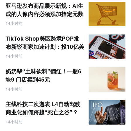
亚马逊发布商品展示新规：AI生
成的人像内容必须添加指定元数
据
14小时前
TikTok Shop美区跨境POP发
布新锐商家加速计划：投10亿美
金资源帮扶四类商家
14小时前
奶奶辈“土味饮料”翻红！一瓶6
块9 门店卖到45元
14小时前
主线科技二次递表 L4自动驾驶
商业化如何跨越“死亡之谷”？
14小时前