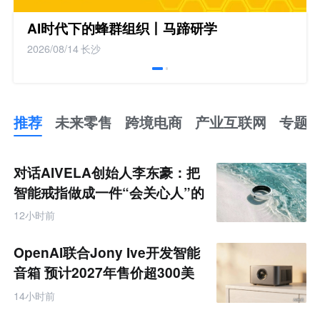
AI时代下的蜂群组织丨马蹄研学
2026/08/14
长沙
推荐
未来零售
跨境电商
产业互联网
专题
推
荐
未
对话AIVELA创始人李东豪：把
来
零
智能戒指做成一件“会关心人”的
售
饰品
跨
12小时前
境
电
商
OpenAI联合Jony Ive开发智能
产
业
音箱 预计2027年售价超300美
互
元
联
14小时前
网
专