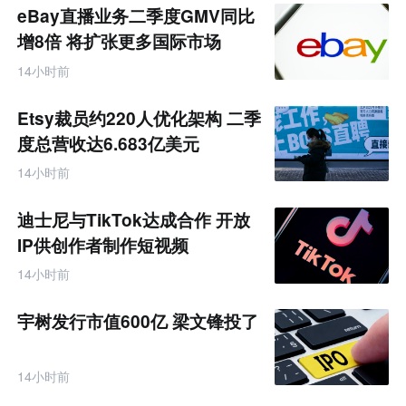
题
eBay直播业务二季度GMV同比
增8倍 将扩张更多国际市场
14小时前
Etsy裁员约220人优化架构 二季
度总营收达6.683亿美元
14小时前
迪士尼与TikTok达成合作 开放
IP供创作者制作短视频
14小时前
宇树发行市值600亿 梁文锋投了
14小时前