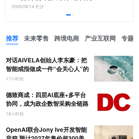
2026/08/14
长沙
推荐
未来零售
跨境电商
产业互联网
专题
推
荐
未
对话AIVELA创始人李东豪：把
来
零
智能戒指做成一件“会关心人”的
售
饰品
跨
17小时前
境
电
商
德致商成：四层AI底座+多平台
产
业
协同，成为政企数智采购全链路
互
服务商
联
18小时前
网
专
题
OpenAI联合Jony Ive开发智能
音箱 预计2027年售价超300美