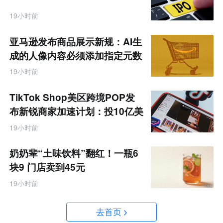
19小时前
亚马逊发布商品展示新规：AI生
成的人像内容必须添加指定元数
据
19小时前
TikTok Shop美区跨境POP发
布新锐商家加速计划：投10亿美
金资源帮扶四类商家
19小时前
奶奶辈“土味饮料”翻红！一瓶6
块9 门店卖到45元
19小时前
去首页