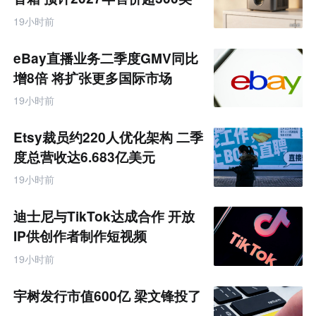
元
19小时前
eBay直播业务二季度GMV同比
增8倍 将扩张更多国际市场
19小时前
Etsy裁员约220人优化架构 二季
度总营收达6.683亿美元
19小时前
迪士尼与TikTok达成合作 开放
IP供创作者制作短视频
19小时前
宇树发行市值600亿 梁文锋投了