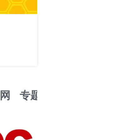
攻其不可守 —— 
学
2026/09/05
深圳
网
专题