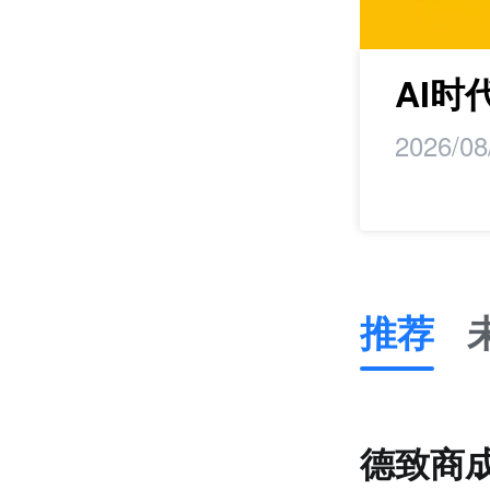
maker丨马蹄研
AI
2026/08
推荐
推
荐
未
德致商成
来