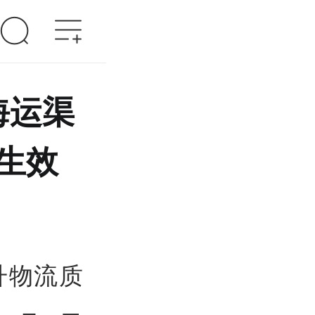
海运渠
生效
升物流质