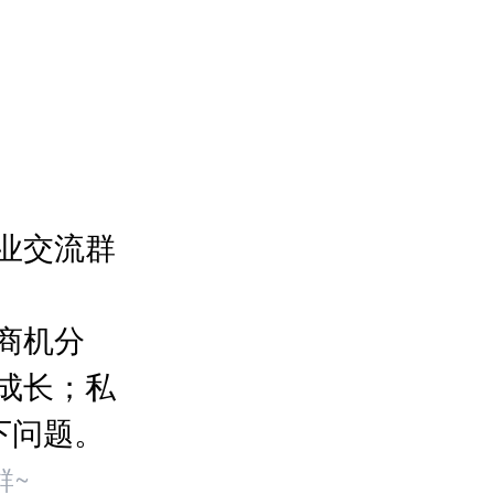
业交流群
商机分
成长；私
下问题。
群~