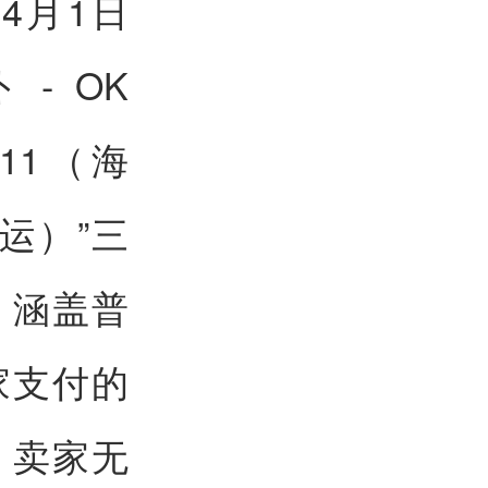
4月1日
- OK
11（海
运）”三
，涵盖普
家支付的
，卖家无