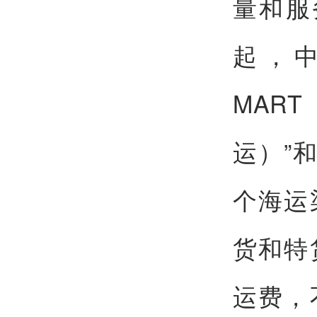
量和服
起，中
MAR
运）”
个海运
货和特
运费，