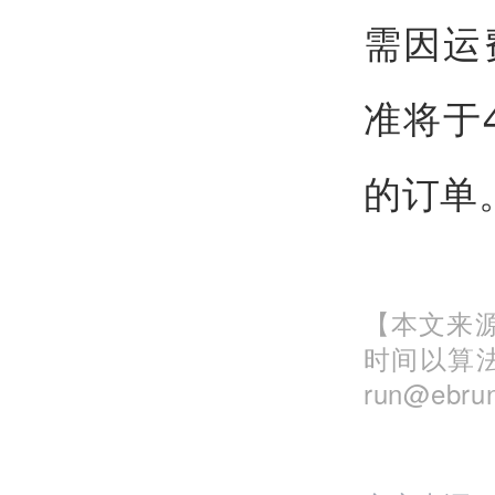
需因运
准将于
的订单
【本文来源
时间以算
run@eb