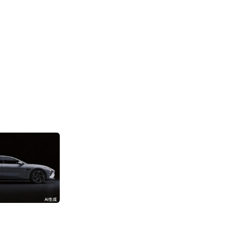
消息称阿里成立“
部”
3192