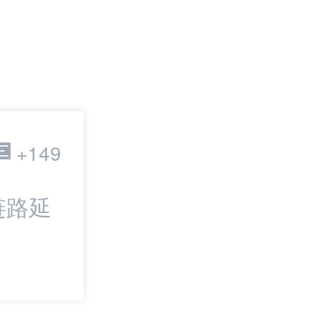
跨境电商
+149
链路延
最新：分众传媒
是“人心的算法”