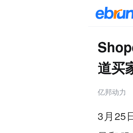
Sho
道买
亿邦动力
3月2