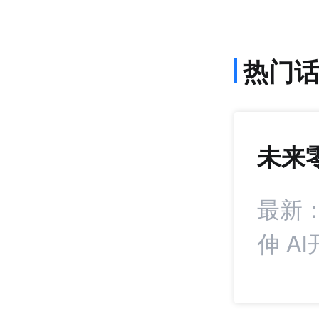
热门
未来
972
+15
多项新政落地 美
最新
伸 A