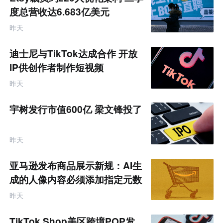
度总营收达6.683亿美元
昨天
迪士尼与TikTok达成合作 开放
IP供创作者制作短视频
昨天
宇树发行市值600亿 梁文锋投了
昨天
亚马逊发布商品展示新规：AI生
成的人像内容必须添加指定元数
据
昨天
TikTok Shop美区跨境POP发