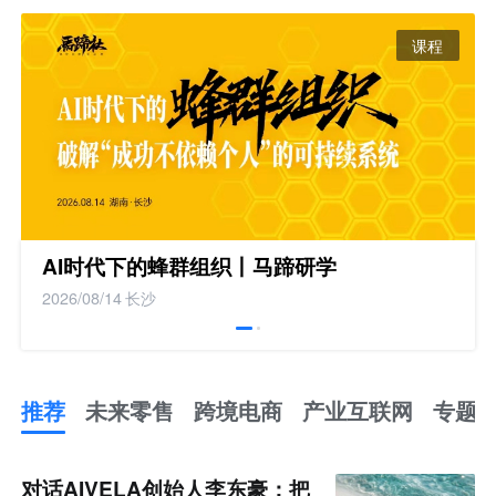
课程
AI时代下的蜂群组织丨马蹄研学
2026/08/14
长沙
推荐
未来零售
跨境电商
产业互联网
专题
推
荐
未
对话AIVELA创始人李东豪：把
来