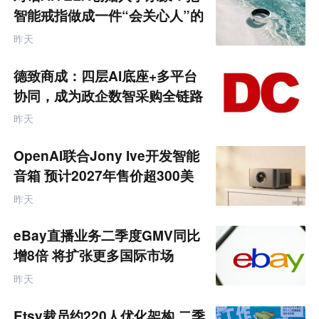
零
智能戒指做成一件“会关心人”的
售
饰品
跨
昨天
境
电
商
德致商成：四层AI底座+多平台
产
业
协同，成为政企数智采购全链路
互
服务商
联
昨天
网
专
题
OpenAI联合Jony Ive开发智能
音箱 预计2027年售价超300美
元
昨天
eBay直播业务二季度GMV同比
增8倍 将扩张更多国际市场
昨天
Etsy裁员约220人优化架构 二季