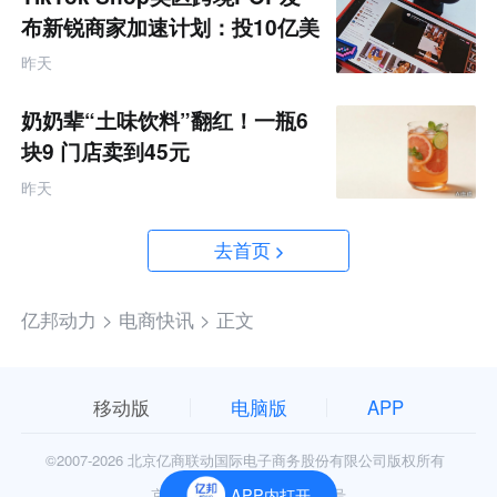
布新锐商家加速计划：投10亿美
金资源帮扶四类商家
昨天
奶奶辈“土味饮料”翻红！一瓶6
块9 门店卖到45元
昨天
去首页
亿邦动力 >
电商快讯 >
正文
移动版
电脑版
APP
©2007-
2026 北京亿商联动国际电子商务股份有限公司版权所有
京公网安备11010602006906号
APP内打开