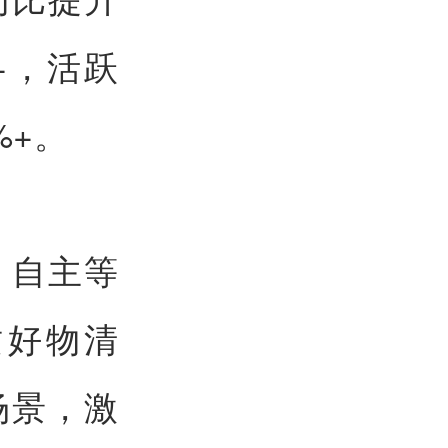
+，活跃
%+。
、自主等
质好物清
场景，激