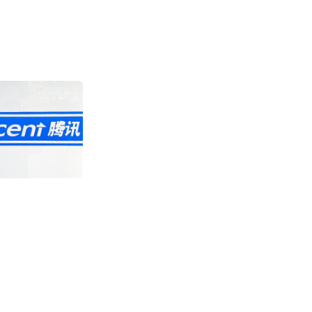
Wildberries
费用大降95% 或
关
2392