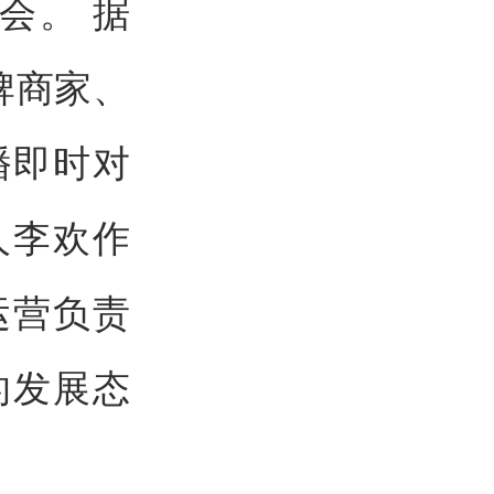
选会。 据
牌商家、
播即时对
人李欢作
运营负责
的发展态