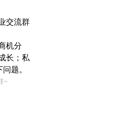
业交流群
商机分
成长；私
下问题。
群~