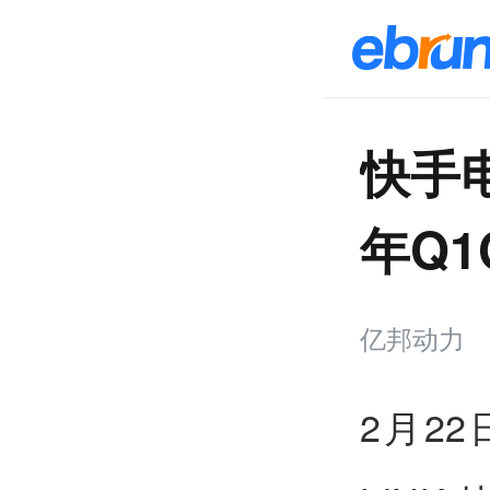
快手电
年Q1
亿邦动力
2月2