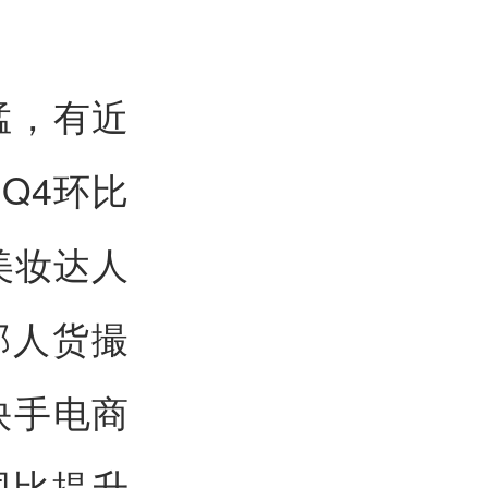
猛，有近
年Q4环比
位美妆达人
部人货撮
快手电商
同比提升