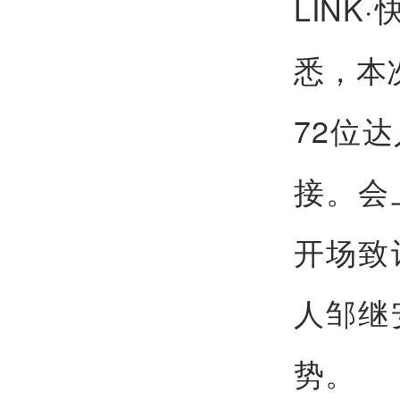
LINK
悉，本
72位
接。会
开场致
人邹继
势。