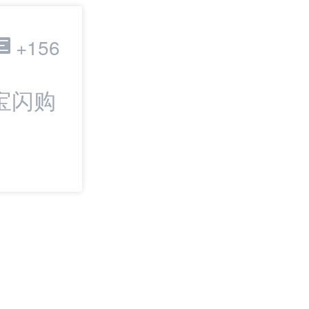
跨境电商
+156
宝闪购
最新：TikTo
协议