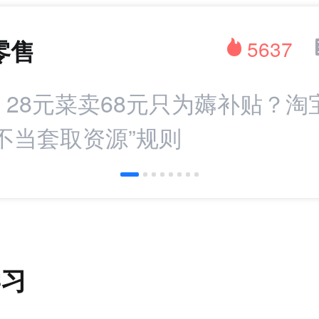
零售
5637
：28元菜卖68元只为薅补贴？淘
不当套取资源”规则
学习