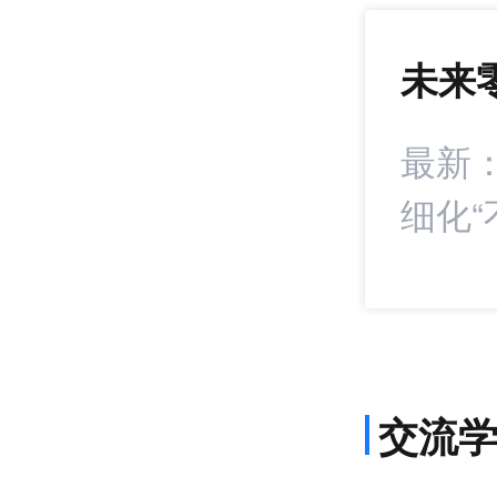
未来
792
+21
康食品卖家的东南
最新
细化“
交流