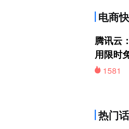
电商
货
腾讯云：
用限时
1581
热门