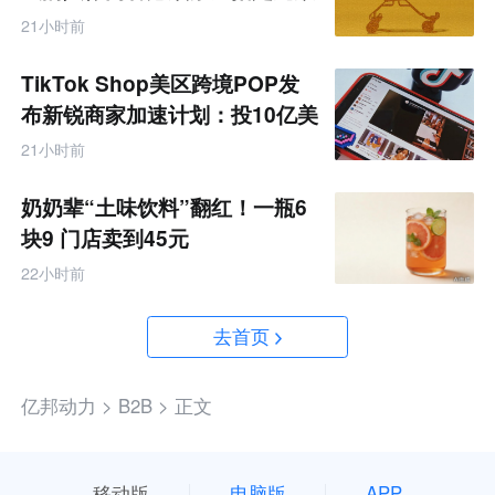
据
21小时前
TikTok Shop美区跨境POP发
布新锐商家加速计划：投10亿美
金资源帮扶四类商家
21小时前
奶奶辈“土味饮料”翻红！一瓶6
块9 门店卖到45元
22小时前
去首页
亿邦动力 >
B2B >
正文
移动版
电脑版
APP