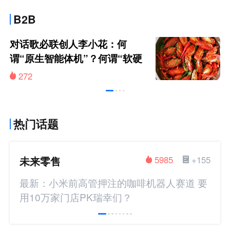
B2B
对话歌必联创人李小花：何
谓“原生智能体机”？何谓“软硬
脑一体”？有何核心价值？
272
热门话题
未来零售
5985
+155
最新：小米前高管押注的咖啡机器人赛道 要
用10万家门店PK瑞幸们？