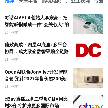
推荐
未来零售
跨境电商
产业互联网
专题
推
荐
未
对话AIVELA创始人李东豪：把
来
零
智能戒指做成一件“会关心人”的
售
饰品
跨
20小时前
境
电
商
德致商成：四层AI底座+多平台
产
业
协同，成为政企数智采购全链路
互
服务商
联
21小时前
网
专
题
OpenAI联合Jony Ive开发智能
音箱 预计2027年售价超300美
元
21小时前
eBay直播业务二季度GMV同比
增8倍 将扩张更多国际市场