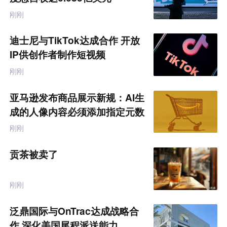
售
跨
刚刚
境
电
商
迪士尼与TikTok达成合作 开放
产
业
IP供创作者制作短视频
互
联
刚刚
网
专
题
亚马逊发布商品展示新规：AI生
成的人像内容必须添加指定元数
据
刚刚
贡茶被卖了
刚刚
泛鼎国际与OnTrac达成战略合
作 深化美国尾程派送能力