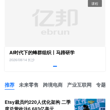
课程
AI时代下的蜂群组织丨马蹄研学
2026/08/14
长沙
推荐
未来零售
跨境电商
产业互联网
专题
推
荐
未
Etsy裁员约220人优化架构 二季
来
零
度总营收达6.683亿美元