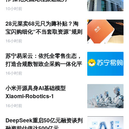
10小时前
28元菜卖68元只为薅补贴？淘
宝闪购细化“不当套取资源”规则
16小时前
苏宁易采云：依托全零售生态，
打造合规数智政企采购一体化平
台
16小时前
小米开源具身AI基础模型
Xiaomi-Robotics-1
16小时前
DeepSeek重启50亿元融资谈判
融资前估值达500亿元