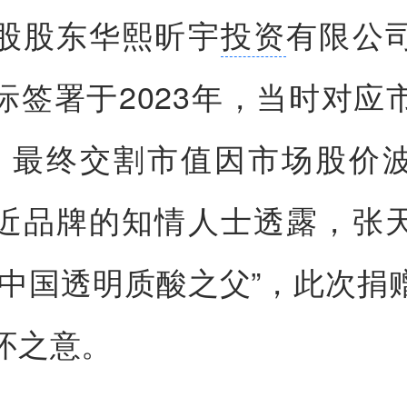
股股东华熙昕宇
投资
有限公
际签署于2023年，当时对应
，最终交割市值因市场股价
近品牌的知情人士透露，张
“中国透明质酸之父”，此次捐
怀之意。