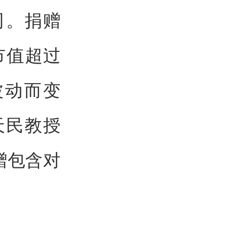
司。捐赠
市值超过
波动而变
天民教授
赠包含对