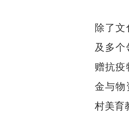
除了文
及多个
赠抗疫
金与物
村美育