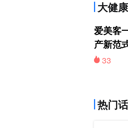
大健
2
爱美客
国内
产新范
33
热门