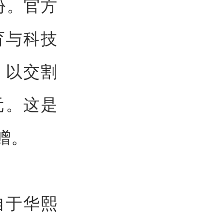
份。官方
育与科技
。以交割
元。这是
赠。
自于华熙