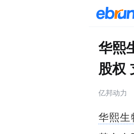
华熙
股权
亿邦动力
华熙生