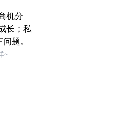
商机分
成长；私
下问题。
群~