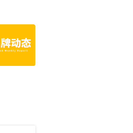
Temu欧区投流腰
押注出海AI | 邦
242