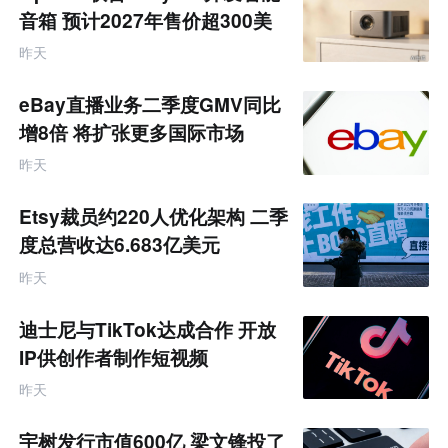
音箱 预计2027年售价超300美
元
昨天
eBay直播业务二季度GMV同比
增8倍 将扩张更多国际市场
昨天
Etsy裁员约220人优化架构 二季
度总营收达6.683亿美元
昨天
迪士尼与TikTok达成合作 开放
IP供创作者制作短视频
昨天
宇树发行市值600亿 梁文锋投了