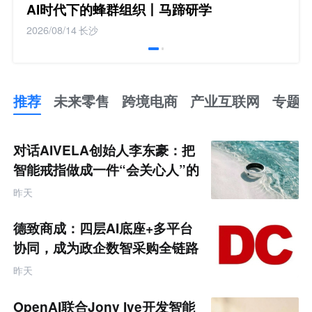
AI时代下的蜂群组织丨马蹄研学
2026/08/14
长沙
推荐
未来零售
跨境电商
产业互联网
专题
推
荐
未
对话AIVELA创始人李东豪：把
来
零
智能戒指做成一件“会关心人”的
售
饰品
跨
昨天
境
电
商
德致商成：四层AI底座+多平台
产
业
协同，成为政企数智采购全链路
互
服务商
联
昨天
网
专
题
OpenAI联合Jony Ive开发智能