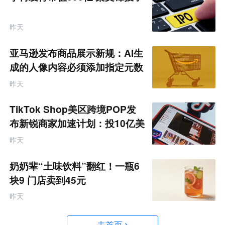
昨天
亚马逊发布商品展示新规：AI生
成的人像内容必须添加指定元数
据
昨天
TikTok Shop美区跨境POP发
布新锐商家加速计划：投10亿美
金资源帮扶四类商家
昨天
奶奶辈“土味饮料”翻红！一瓶6
块9 门店卖到45元
昨天
去首页