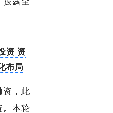
，披露全
投资 资
化布局
融资，此
资。本轮