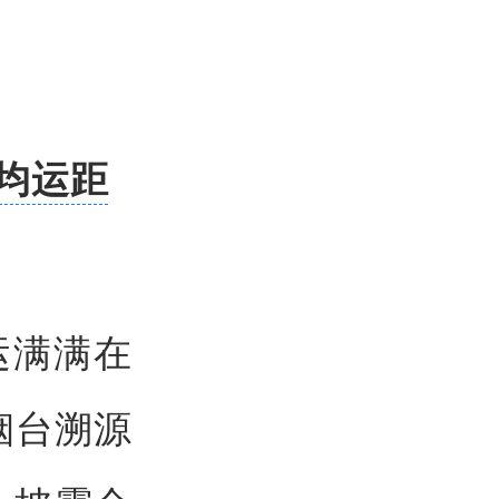
平均运距
运满满在
烟台溯源