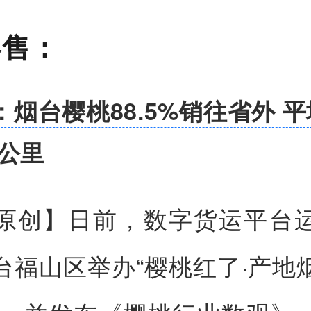
零售：
：烟台樱桃88.5%销往省外 
0公里
原创】
日前，数字货运平台
台福山区举办“樱桃红了·产地