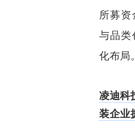
所募资
与品类
化布局
凌迪科技
装企业拥