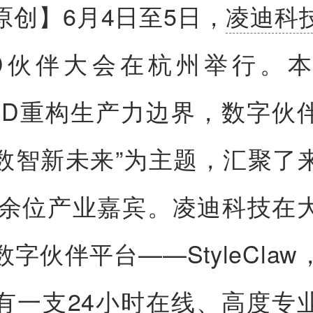
原创】
6月4日至5日，
凌迪科
le3D伙伴大会在杭州举行。
3D重构生产力边界，数字伙
数智新未来”为主题，汇聚了
00余位产业嘉宾。凌迪科技在
字伙伴平台——StyleCla
有一支24小时在线、高度专