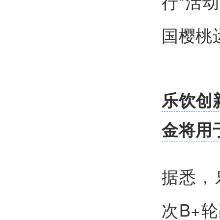
行”活
国樱桃
乐饮创
金将用
据悉，
次B+