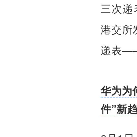
三次递
港交所
递表—
华为为
件”新