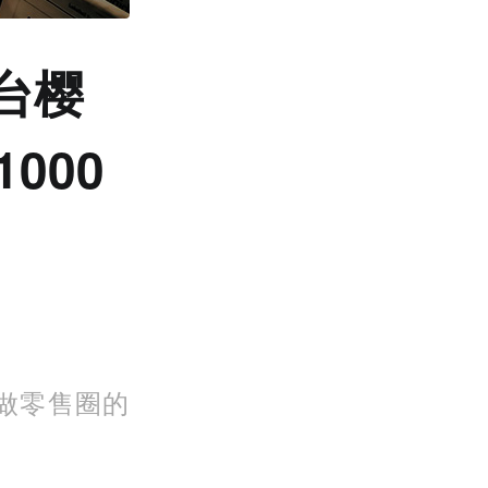
台樱
000
做零售圈的