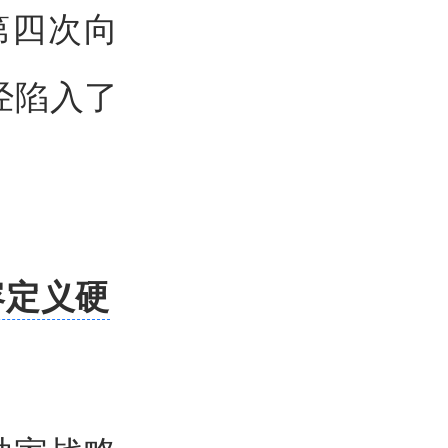
第四次向
经陷入了
。
容定义硬