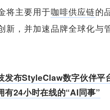
金将主要用于
咖啡
供应链
的
创新，并加速品牌全球化与
。
发布StyleClaw数字伙伴平
有24小时在线的“AI同事”