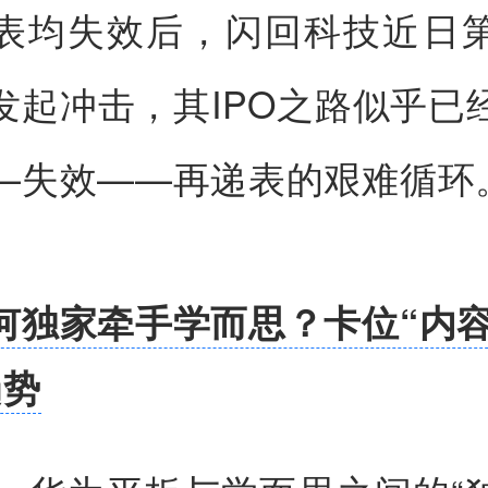
表均失效后，闪回科技近日
发起冲击，其IPO之路似乎已
—失效——再递表的艰难循环
何独家牵手学而思？卡位“内
趋势