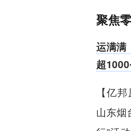
聚焦
运满满
超100
【亿邦
山东烟