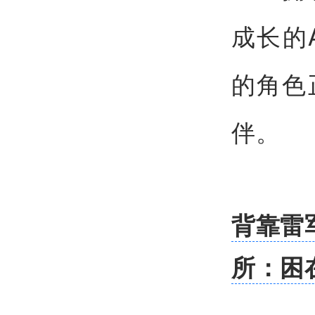
成长的
的角色
伴。
背靠雷
所：困