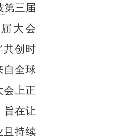
技
第三届
本届大会
伴共创时
来自全球
大会上正
w，旨在让
业且持续