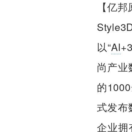
【亿邦
Sty
以“
AI
+
尚产业
的10
式发布数
企业拥