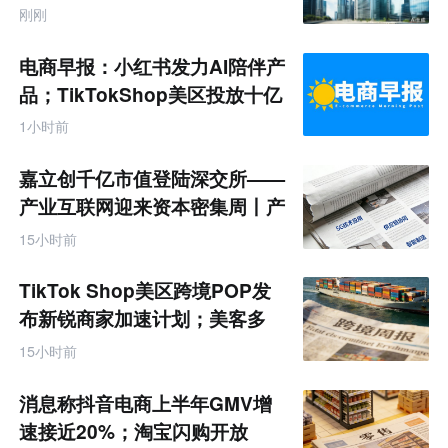
刚刚
电商早报：小红书发力AI陪伴产
品；TikTokShop美区投放十亿
1小时前
嘉立创千亿市值登陆深交所——
产业互联网迎来资本密集周丨产
业互联网周报
15小时前
TikTok Shop美区跨境POP发
布新锐商家加速计划；美客多
Q2营收同增50%丨跨境电商周
15小时前
报
消息称抖音电商上半年GMV增
速接近20%；淘宝闪购开放