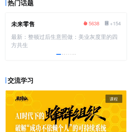
热门话题
未来零售
5638
+154
最新：整顿过后生意照做：美业灰度里的四
方共生
交流学习
课程