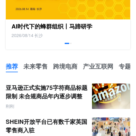
AI时代下的蜂群组织丨马蹄研学
2026/08/14
长沙
推荐
未来零售
跨境电商
产业互联网
专题
推
荐
未
亚马逊正式实施75字符商品标题
来
零
限制 未合规商品年内逐步调整
售
跨
刚刚
境
电
商
SHEIN开放平台已有数千家英国
产
业
零售商入驻
互