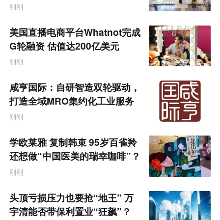
联
刚刚
网
专
题
美国直播电商平台Whatnot完成
G轮融资 估值达200亿美元
刚刚
咸亨国际：自研智造双轮驱动，
打造全域MRO集约化工业服务
商
刚刚
学欧莱雅 复制韩束 95岁百雀羚
还想做“中国医美的瑞幸咖啡”？
刚刚
头顶亏损压力也要抢“地王” 万
宇清能否带保利置业“狂飙”？