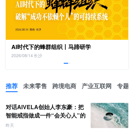
AI时代下的蜂群组织丨马蹄研学
2026/08/14
长沙
推荐
未来零售
跨境电商
产业互联网
专题
推
荐
未
对话AIVELA创始人李东豪：把
来
零
智能戒指做成一件“会关心人”的
售
饰品
跨
昨天
境
电