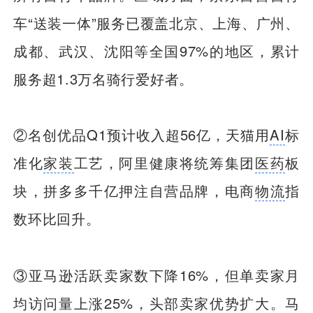
车“送装一体”服务已覆盖北京、上海、广州、
成都、武汉、沈阳等全国97%的地区，累计
服务超1.3万名骑行爱好者。
②名创优品Q1预计收入超56亿，天猫用
AI
标
准化
家装
工艺，阿里健康将统筹集团
医药
板
块，拼多多千亿押注自营品牌，电商
物流
指
数环比回升。
③亚马逊活跃卖家数下降16%，但单卖家月
均访问量上涨25%，头部卖家优势扩大。马