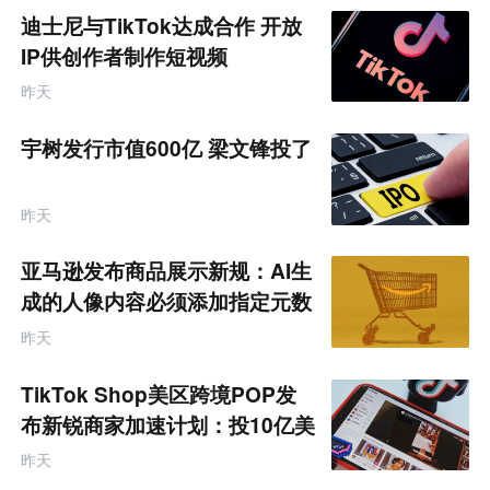
迪士尼与TikTok达成合作 开放
IP供创作者制作短视频
昨天
宇树发行市值600亿 梁文锋投了
昨天
亚马逊发布商品展示新规：AI生
成的人像内容必须添加指定元数
据
昨天
TikTok Shop美区跨境POP发
布新锐商家加速计划：投10亿美
金资源帮扶四类商家
昨天