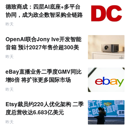
商
德致商成：四层AI底座+多平台
产
业
协同，成为政企数智采购全链路
互
服务商
联
昨天
网
专
题
OpenAI联合Jony Ive开发智能
音箱 预计2027年售价超300美
元
昨天
eBay直播业务二季度GMV同比
增8倍 将扩张更多国际市场
昨天
Etsy裁员约220人优化架构 二季
度总营收达6.683亿美元
昨天