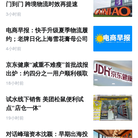
门到门 跨境物流时效再提速
3小时前
电商早报：快手升级夏季物流履
约；老牌日化上海雪花膏母公司
破产
4小时前
京东健康“减重不难瘦”首批战报
出炉：约四分之一用户顺利领取
200元挑战金
18小时前
试水线下销售 美团松鼠便利试
点“店仓一体”
19小时前
对话峰瑞资本沈颖：早期出海投