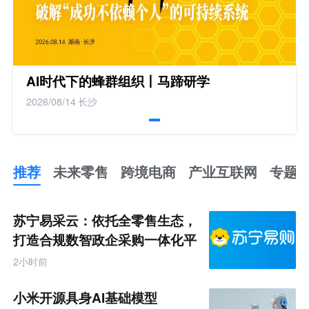
AI时代下的蜂群组织丨马蹄研学
2026/08/14
长沙
推荐
未来零售
跨境电商
产业互联网
专题
推
荐
未
苏宁易采云：依托全零售生态，
来
零
打造合规数智政企采购一体化平
售
台
跨
2小时前
境
电
商
小米开源具身AI基础模型
产