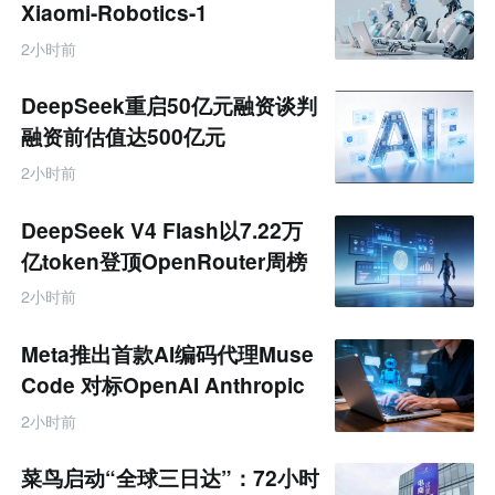
业
Xiaomi-Robotics-1
互
联
2小时前
网
专
题
DeepSeek重启50亿元融资谈判
融资前估值达500亿元
2小时前
DeepSeek V4 Flash以7.22万
亿token登顶OpenRouter周榜
2小时前
Meta推出首款AI编码代理Muse
Code 对标OpenAI Anthropic
2小时前
菜鸟启动“全球三日达”：72小时