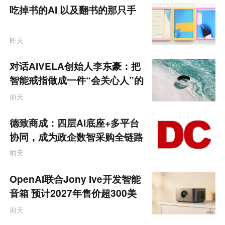
题
吃掉书的AI 以及翻书的那只手
昨天
对话AIVELA创始人李东豪：把
智能戒指做成一件“会关心人”的
饰品
前天
德致商成：四层AI底座+多平台
协同，成为政企数智采购全链路
服务商
前天
OpenAI联合Jony Ive开发智能
音箱 预计2027年售价超300美
元
前天