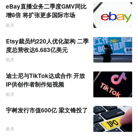
eBay直播业务二季度GMV同比
增8倍 将扩张更多国际市场
前天
Etsy裁员约220人优化架构 二季
度总营收达6.683亿美元
前天
迪士尼与TikTok达成合作 开放
IP供创作者制作短视频
前天
宇树发行市值600亿 梁文锋投了
前天