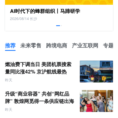
AI时代下的蜂群组织丨马蹄研学
2026/08/14
长沙
推荐
未来零售
跨境电商
产业互联网
专题
推
荐
未
燃油费下调当日 美团机票搜索
来
零
量同比涨42% 京沪航线最热
售
跨
昨天
境
电
商
升级“商业容器” 共创“网红品
产
业
牌” 敦煌网觅得一条供应链出海
互
的新路径
联
昨天
网
专