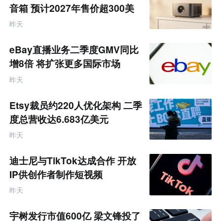
音箱 预计2027年售价超300美
元
昨天
eBay直播业务二季度GMV同比
增8倍 将扩张更多国际市场
昨天
Etsy裁员约220人优化架构 二季
度总营收达6.683亿美元
昨天
迪士尼与TikTok达成合作 开放
IP供创作者制作短视频
昨天
宇树发行市值600亿 梁文锋投了