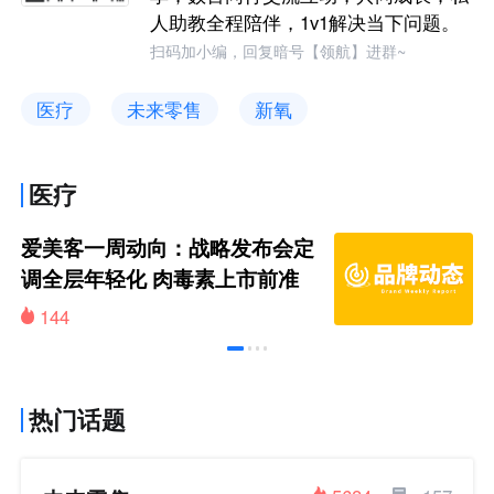
人助教全程陪伴，1v1解决当下问题。
扫码加小编，回复暗号【领航】进群~
医疗
未来零售
新氧
医疗
爱美客一周动向：战略发布会定
调全层年轻化 肉毒素上市前准
备引关注
144
热门话题