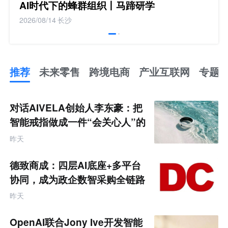
AI时代下的蜂群组织丨马蹄研学
2026/08/14
长沙
推荐
未来零售
跨境电商
产业互联网
专题
推
荐
未
对话AIVELA创始人李东豪：把
来
零
智能戒指做成一件“会关心人”的
售
饰品
跨
昨天
境
电
商
德致商成：四层AI底座+多平台
产
业
协同，成为政企数智采购全链路
互
服务商
联
昨天
网
专
题
OpenAI联合Jony Ive开发智能