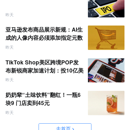
昨天
亚马逊发布商品展示新规：AI生
成的人像内容必须添加指定元数
据
昨天
TikTok Shop美区跨境POP发
布新锐商家加速计划：投10亿美
金资源帮扶四类商家
昨天
奶奶辈“土味饮料”翻红！一瓶6
块9 门店卖到45元
昨天
去首页