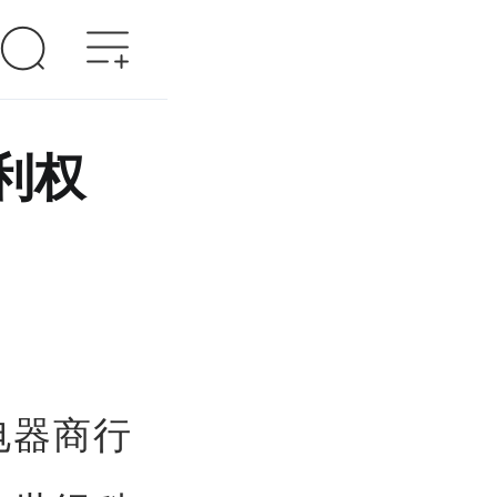
利权
电器商行