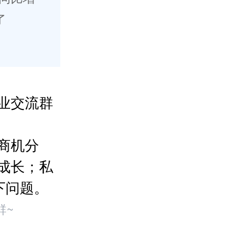
了
业交流群
商机分
成长；私
下问题。
群~