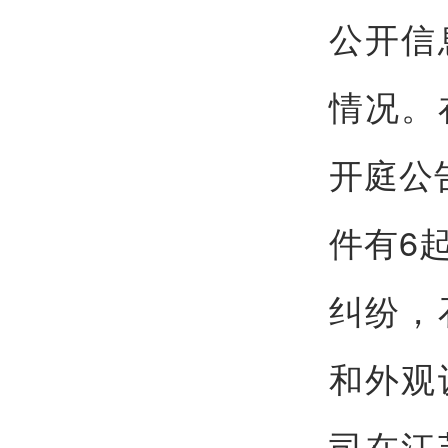
公开信
情况。
开庭公
件有6
纠纷，
和外观
司在江