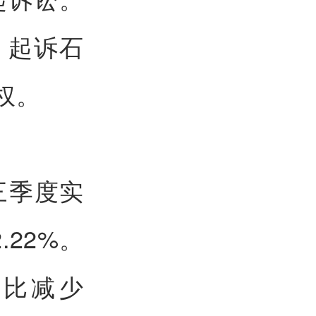
，起诉石
权。
三季度实
.22%。
同比减少