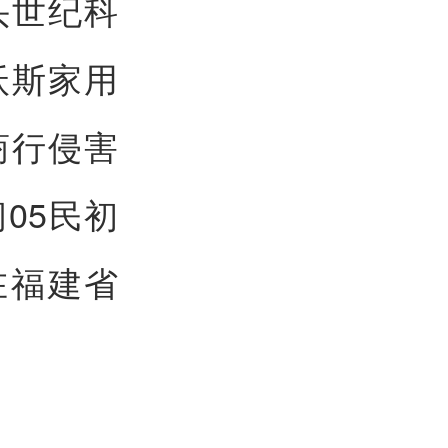
头世纪科
沃斯家用
商行侵害
05民初
时在福建省