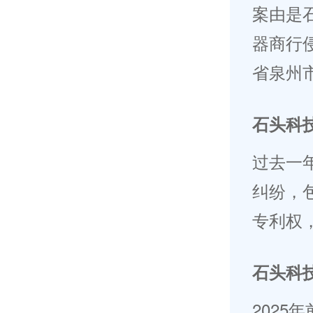
案由是
器商行侵
省泉州
石头科
过去一
纠纷，
专利权
石头科
2025