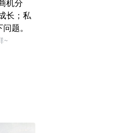
商机分
成长；私
下问题。
群~
Wildberries