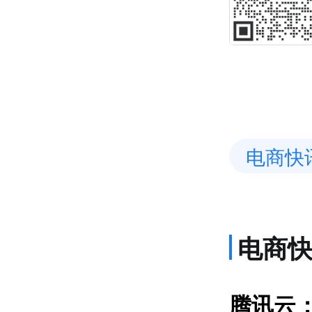
电商快
电商
货
腾讯云：