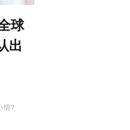
全球
认出
小情?