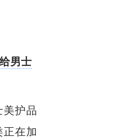
 给男士
士美护品
类正在加