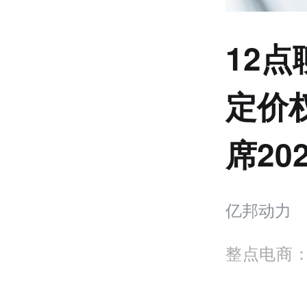
12
定价
席2
亿邦动力
整点电商：