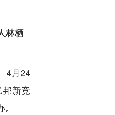
人林栖
4月24
亿邦新竞
办。