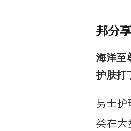
邦分
海洋至
护肤打
男士护
类在大