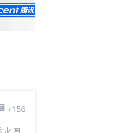
费用大降95% 或
关
2392
跨境电商
+156
香水奥
最新：全球300