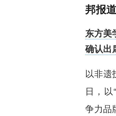
邦报
东方美
确认出
以非遗
日，以
争力品