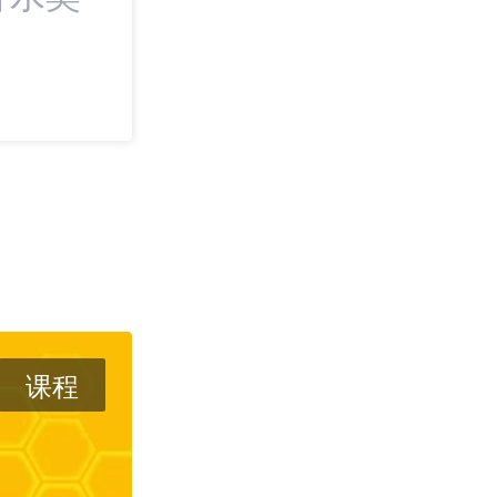
Dream Pair
课程