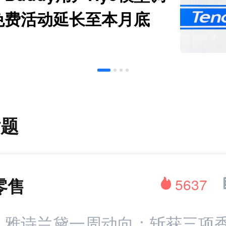
免费活动延长至本月底
话题
零售
5637
：雅诗兰黛一周动向：斩获三项