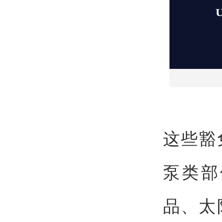
这些豁
泵类部
品、太