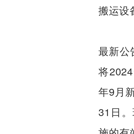
搬运设
最新公
将202
年9月
31日
施的有