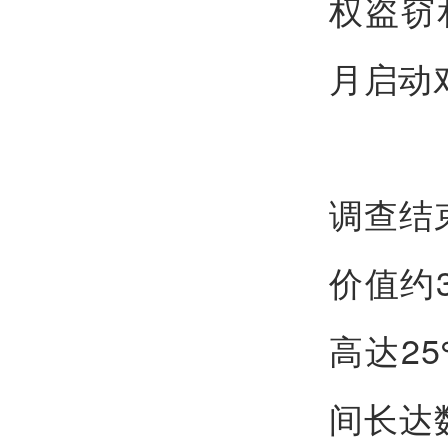
权盗窃
月启动对
调查结
价值约
高达2
间长达