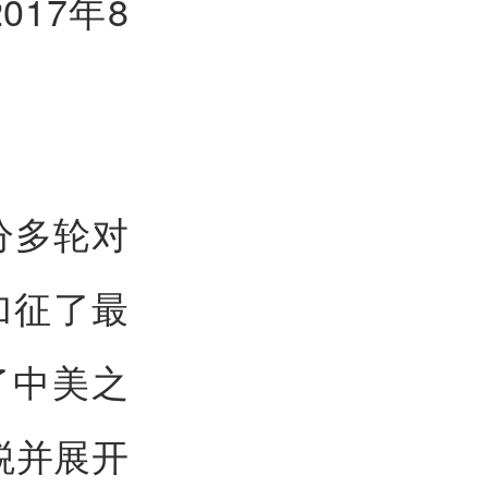
17年8
分多轮对
加征了最
了中美之
税并展开