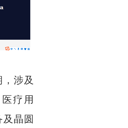
期，涉及
、医疗用
备及晶圆