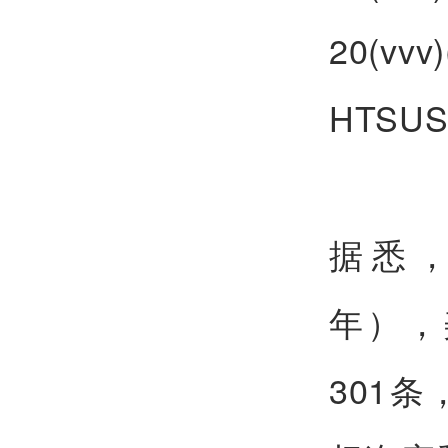
20(v
HTS
据悉，
年），
301