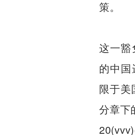
策。
这一豁
的中国
限于美国
分章下的
20(vvv