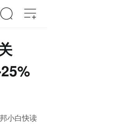
关
25%
邦小白快读