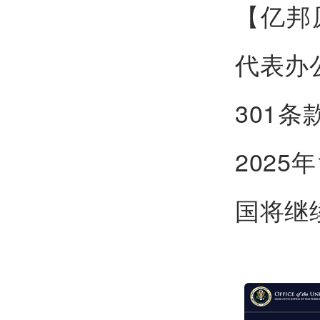
【亿邦
代表办
301
202
国将继