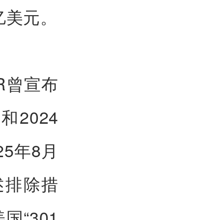
亿美元。
R曾宣布
和2024
5年8月
述排除措
“301