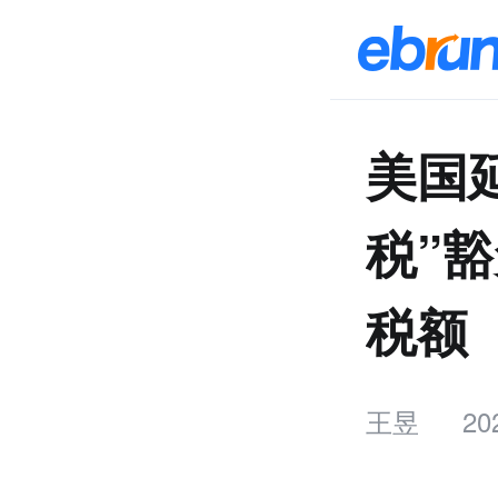
美国
税”豁
税额
王昱
20