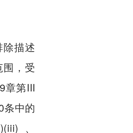
排除描述
范围，受
章第III
20条中的
)(iii)、