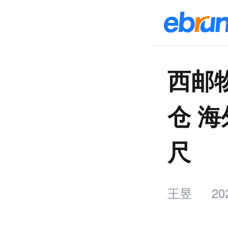
西邮
仓 
尺
王昱
20