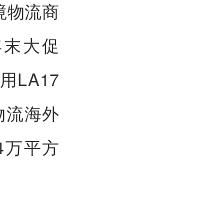
境物流商
年末大促
LA17
物流海外
4万平方