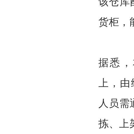
该仓库
货柜，
据悉，
上，由
人员需
拣、上