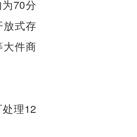
为70分
开放式存
等大件商
处理12