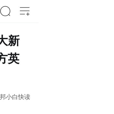
大新
方英
邦小白快读