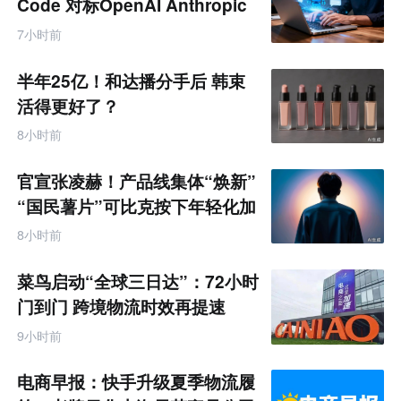
Code 对标OpenAI Anthropic
7小时前
半年25亿！和达播分手后 韩束
活得更好了？
8小时前
官宣张凌赫！产品线集体“焕新”
“国民薯片”可比克按下年轻化加
速键
8小时前
菜鸟启动“全球三日达”：72小时
门到门 跨境物流时效再提速
9小时前
电商早报：快手升级夏季物流履