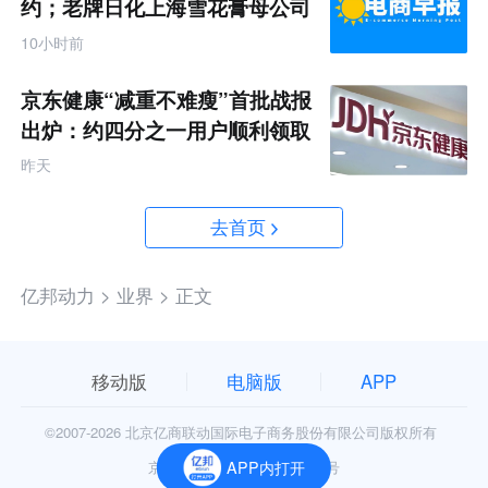
约；老牌日化上海雪花膏母公司
破产
10小时前
京东健康“减重不难瘦”首批战报
出炉：约四分之一用户顺利领取
200元挑战金
昨天
去首页
亿邦动力 >
业界 >
正文
移动版
电脑版
APP
©2007-
2026 北京亿商联动国际电子商务股份有限公司版权所有
京公网安备11010602006906号
APP内打开