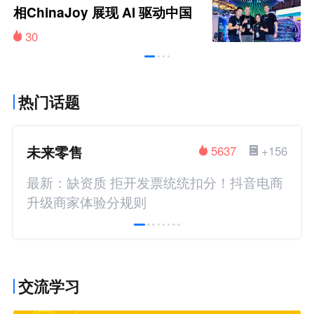
相ChinaJoy 展现 AI 驱动中国
品牌全球增长新图景
30
热门话题
未来零售
5637
+156
最新：缺资质 拒开发票统统扣分！抖音电商
升级商家体验分规则
交流学习