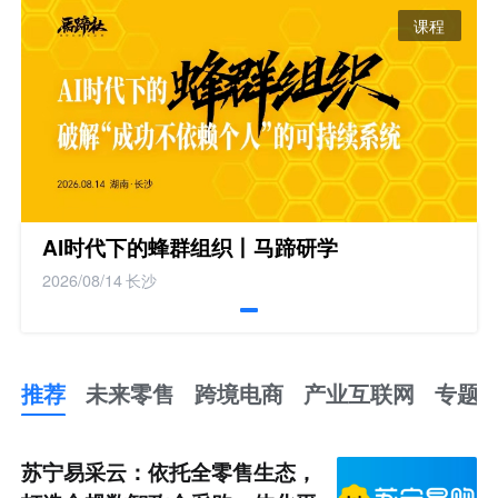
课程
AI时代下的蜂群组织丨马蹄研学
2026/08/14
长沙
推荐
未来零售
跨境电商
产业互联网
专题
推
荐
未
苏宁易采云：依托全零售生态，
来
零