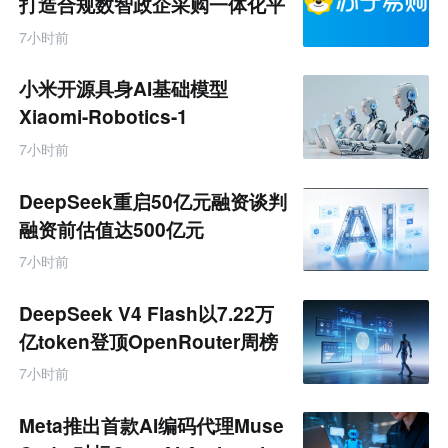
打造合规数智政企采购一体化平
售
台
跨
7小时前
境
电
商
小米开源具身AI基础模型
产
业
Xiaomi-Robotics-1
互
联
7小时前
网
专
题
DeepSeek重启50亿元融资谈判
融资前估值达500亿元
7小时前
DeepSeek V4 Flash以7.22万
亿token登顶OpenRouter周榜
7小时前
Meta推出首款AI编码代理Muse