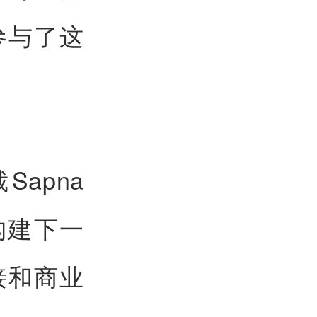
道参与了这
。
apna
构建下一
接和商业