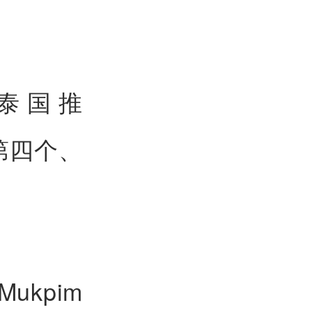
在泰国推
球第四个、
ukpim