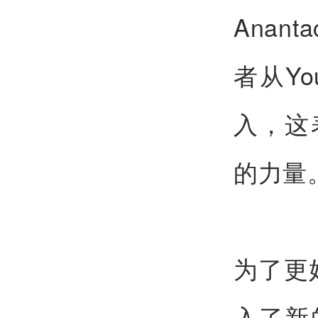
Anan
者从Y
入，这
的力量
为了更好
入了新