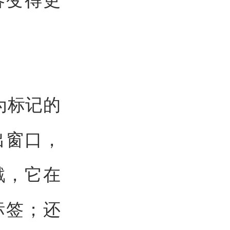
为标记的
出窗口，
戳，它在
标签；还