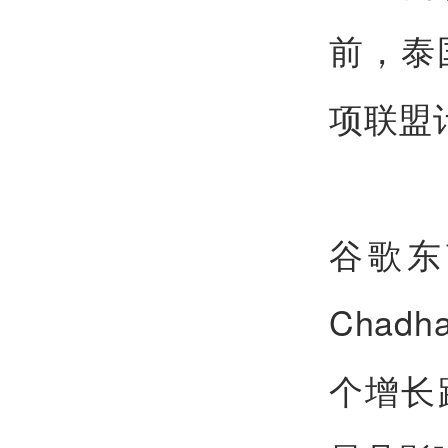
前，泰国
项联盟
谷歌东
Cha
个增长