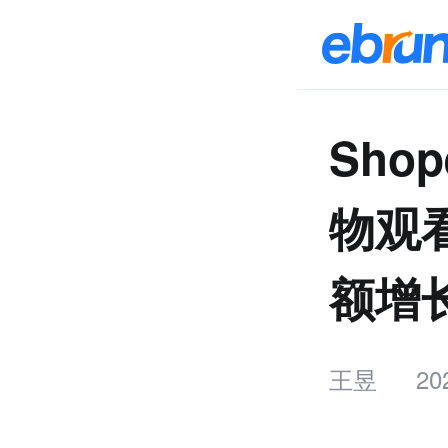
Sho
物观
额增
王昱
20