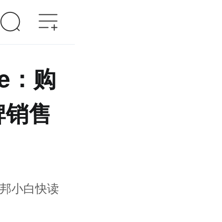
be：购
牌销售
邦小白快读