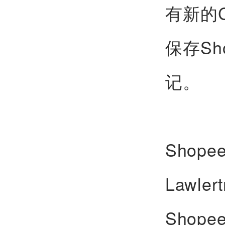
有新的
保存S
记。
Sho
Lawl
Sho