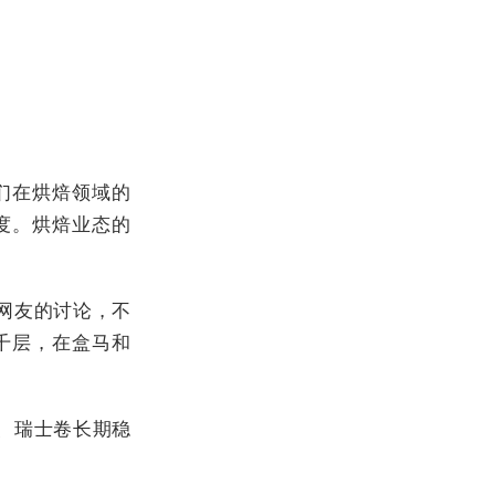
们在烘焙领域的
度。烘焙业态的
网友的讨论，不
千层，在盒马和
、瑞士卷长期稳