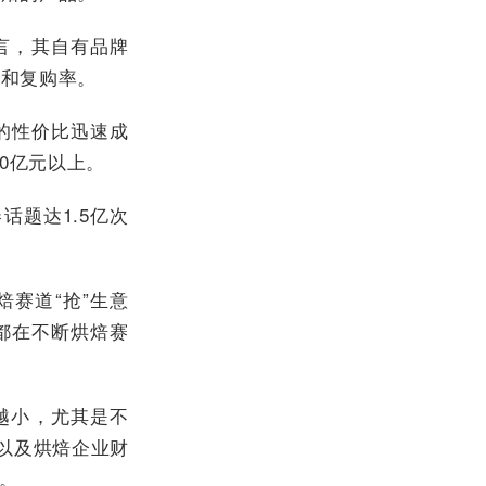
言，其自有品牌
率和复购率。
的性价比迅速成
0亿元以上。
题达1.5亿次
赛道“抢”生意
都在不断烘焙赛
越小，尤其是不
以及烘焙企业财
。