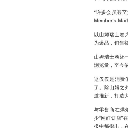
“许多会员甚
Member'
以山姆瑞士卷
为爆品，销售额
山姆瑞士卷还
浏览量，至今
这仅仅是消费
了。除山姆之
道推新，打造
与零售商在烘
少“网红饼店
报中都指出，