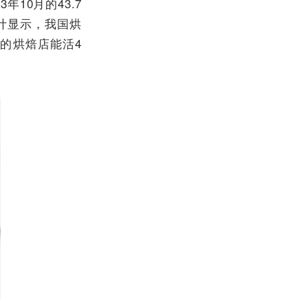
年10月的43.7
计显示，我国烘
%的烘焙店能活4