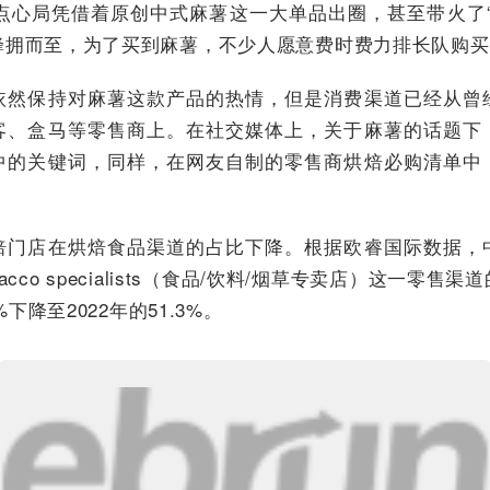
茉点心局凭借着原创中式麻薯这一大单品出圈，甚至带火了
蜂拥而至，为了买到麻薯，不少人愿意费时费力排长队购买
依然保持对麻薯这款产品的热情，但是消费渠道已经从曾
客、盒马等零售商上。在社交媒体上，关于麻薯的话题下
中的关键词，同样，在网友自制的零售商烘焙必购清单中
焙门店在烘焙食品渠道的占比下降。根据欧睿国际数据，
k/tabacco specialists（食品/饮料/烟草专卖店）这一零
%下降至2022年的51.3%。