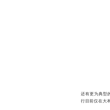
编辑
搜图
还有更为典型
行目前仅在大