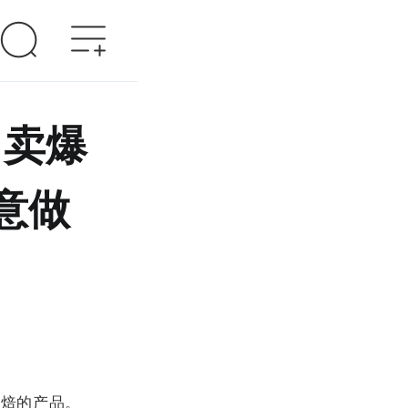
马卖爆
意做
烘焙的产品。