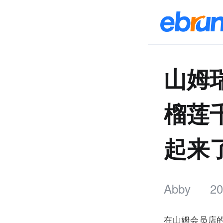
山姆
榴莲
起来
Abby
20
在山姆会员店的