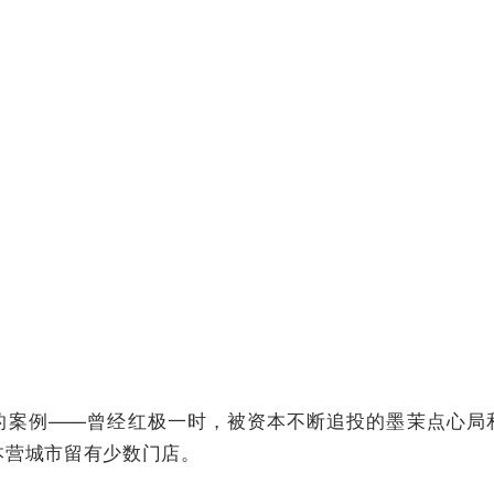
的案例——曾经红极一时，被资本不断追投的墨茉点心局
本营城市留有少数门店。