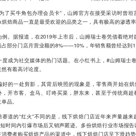
至为了买牛角包办理会员卡”，山姆官方在接受采访时曾坦
s Mark烘焙商品一直是最受欢迎的品类之一，具有极高的渗透
为例。据报道，在2019年上市后，山姆瑞士卷凭借着绝对
占部分门店月营业额的8%——10%，年销售额曾经达到1
一度成为社交媒体的热门话题。在小红书上，#山姆瑞士卷话
依然有着高讨论度。
偏好的一处剪影，其背后映照的现象是，零售商开始在烘焙
外，开市客、盒马、叮咚买菜，胖东来，甚至于传统商超
大单品。
焙赛道的“红火”不同的是，线下烘焙门店近年来声量越来
”在短时间内引爆市场后又销声匿迹。多份烘焙行业市场报告
在消费者购买烘焙产品的渠道中，线下烘焙门店呈下滑趋势