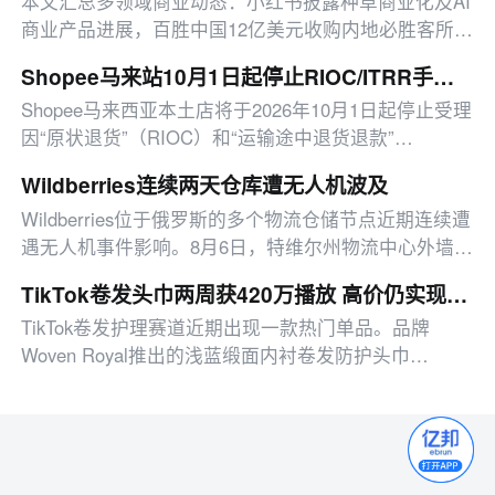
本文汇总多领域商业动态：小红书披露种草商业化及AI
商业产品进展，百胜中国12亿美元收购内地必胜客所有
权，拉卡拉上半年净利同比增191.67%，另有影石拓
Shopee马来站10月1日起停止RIOC/ITRR手动索赔
店、咖啡机器人赛道布局、微信功能更新、快手818活
Shopee马来西亚本土店将于2026年10月1日起停止受理
动启动等消息。
因“原状退货”（RIOC）和“运输途中退货退款”
（ITRR）产生的逆向运费人工索赔
Wildberries连续两天仓库遭无人机波及
Wildberries位于俄罗斯的多个物流仓储节点近期连续遭
遇无人机事件影响。8月6日，特维尔州物流中心外墙因
无人机残骸波及出现轻微受损；8月7日，叶卡捷琳堡仓
TikTok卷发头巾两周获420万播放 高价仍实现断货
库屋顶落入3架无人机，引发多处火情
TikTok卷发护理赛道近期出现一款热门单品。品牌
Woven Royal推出的浅蓝缎面内衬卷发防护头巾
Afrona，凭借7月17日海边度假场景短视频，两周内获
得420万播放量，评论区大量用户询问产品信息。随后