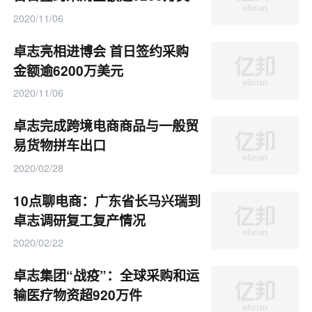
元
2020/11/06
卓志亮相进博会 首日签约采购
金额逾6200万美元
2020/11/06
卓志完成跨境电商商品与一般贸
易货物拼车出口
2020/02/28
10点聊电商：广东省长马兴瑞到
卓志调研复工复产情况
2020/02/22
卓志集团“战疫”：全球采购和运
输医疗物资超920万件